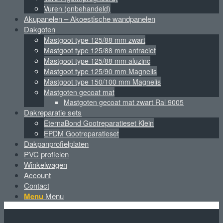
Vuren (onbehandeld)
Akupanelen – Akoestische wandpanelen
Dakgoten
Mastgoot type 125/88 mm zwart
Mastgoot type 125/88 mm antraciet
Mastgoot type 125/88 mm aluzinc
Mastgoot type 125/90 mm Magnelis
Mastgoot type 150/100 mm Magnelis
Mastgoten gecoat mat
Mastgoten gecoat mat zwart Ral 9005
Dakreparatie sets
EternaBond Gootreparatieset Klein
EPDM Gootreparatieset
Dakpanprofielplaten
PVC profielen
Winkelwagen
Account
Contact
Menu
Menu