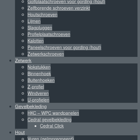
Golfplaatschroeven voor gording (hout)
Zelfborende schroeven verzinkt
Houtschroeven
Lijmen
Slagpluggen
Profielplaatschroeven
Kalotten
Paneelschroeven voor gording (hout)
Zetwerkschroeven
Zetwerk
Nokstukken
Binnenhoek
Buitenhoeken
Z-profiel
Windveren
U-profielen
Gevelbekleding
HKC – WPC wandpanelen
Cedral gevelbekleding
Cedral Click
Hout
Vuren (geïmpregneerd)