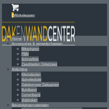
0
Winkelwagen
Home
Accessoires & gereedschappen
Blikscharen
PBM
Schroefbits
Zaagbladen Cirkelzaag
Afdichting
Kitproducten
Spinvliesfolie
Dakdoorvoer Dakpaneel
Butylband
Compriband
Vulstroken
Bevestigingsmaterialen