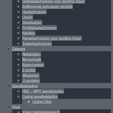
Golfplaatschroeven voor gording (hout)
Zelfborende schroeven verzinkt
Houtschroeven
Lijmen
Slagpluggen
Profielplaatschroeven
Kalotten
Paneelschroeven voor gording (hout)
Zetwerkschroeven
Zetwerk
Nokstukken
Binnenhoek
Buitenhoeken
Z-profiel
Windveren
U-profielen
Gevelbekleding
HKC – WPC wandpanelen
Cedral gevelbekleding
Cedral Click
Hout
Vuren (geïmpregneerd)