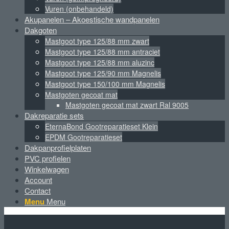
Vuren (onbehandeld)
Akupanelen – Akoestische wandpanelen
Dakgoten
Mastgoot type 125/88 mm zwart
Mastgoot type 125/88 mm antraciet
Mastgoot type 125/88 mm aluzinc
Mastgoot type 125/90 mm Magnelis
Mastgoot type 150/100 mm Magnelis
Mastgoten gecoat mat
Mastgoten gecoat mat zwart Ral 9005
Dakreparatie sets
EternaBond Gootreparatieset Klein
EPDM Gootreparatieset
Dakpanprofielplaten
PVC profielen
Winkelwagen
Account
Contact
Menu
Menu