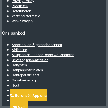
Privacy Policy
Producten
Retourneren
Verzendinformatie
Winkelwagen
Ons aanbod
Accessoires & gereedschappen
Afdichting
Akupanelen - Akoestische wandpanelen
Bevestigingsmaterialen
Dakgoten
Dakpanprofielplaten
Dakreparatie sets
Gevelbekleding
Hout
PVC profielen
Spinvliesfolie
Bel ons
App ons
Zetwerk
Mail