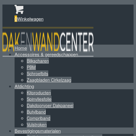
0
Winkelwagen
Home
Accessoires & gereedschappen
Blikscharen
PBM
Schroefbits
Zaagbladen Cirkelzaag
Afdichting
Kitproducten
Spinvliesfolie
Dakdoorvoer Dakpaneel
Butylband
Compriband
Vulstroken
Bevestigingsmaterialen