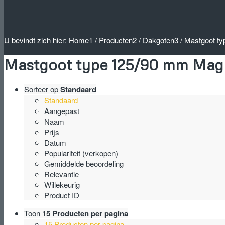
U bevindt zich hier:
Home
1
/
Producten
2
/
Dakgoten
3
/
Mastgoot ty
Mastgoot type 125/90 mm Magn
Sorteer op
Standaard
Standaard
Aangepast
Naam
Prijs
Datum
Populariteit (verkopen)
Gemiddelde beoordeling
Relevantie
Willekeurig
Product ID
Toon
15 Producten per pagina
15 Producten per pagina