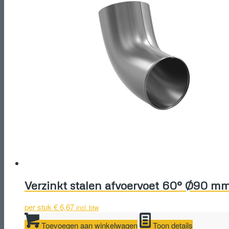
Verzinkt stalen afvoervoet 60° Ø90 m
per stuk
€
6,67
incl. btw
Toevoegen aan winkelwagen
Toon details