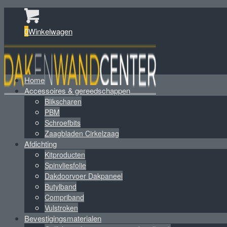
0
Winkelwagen
Home
Accessoires & gereedschappen
Blikscharen
PBM
Schroefbits
Zaagbladen Cirkelzaag
Afdichting
Kitproducten
Spinvliesfolie
Dakdoorvoer Dakpaneel
Butylband
Compriband
Vulstroken
Bevestigingsmaterialen