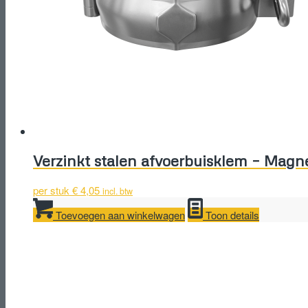
Verzinkt stalen afvoerbuisklem – Magn
per stuk
€
4,05
incl. btw
Toevoegen aan winkelwagen
Toon details