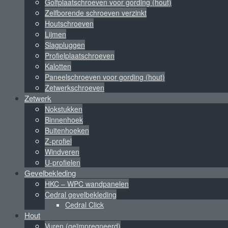
Golfplaatschroeven voor gording (hout)
Zelfborende schroeven verzinkt
Houtschroeven
Lijmen
Slagpluggen
Profielplaatschroeven
Kalotten
Paneelschroeven voor gording (hout)
Zetwerkschroeven
Zetwerk
Nokstukken
Binnenhoek
Buitenhoeken
Z-profiel
Windveren
U-profielen
Gevelbekleding
HKC – WPC wandpanelen
Cedral gevelbekleding
Cedral Click
Hout
Vuren (geïmpregneerd)