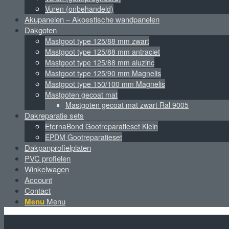
Vuren (onbehandeld)
Akupanelen – Akoestische wandpanelen
Dakgoten
Mastgoot type 125/88 mm zwart
Mastgoot type 125/88 mm antraciet
Mastgoot type 125/88 mm aluzinc
Mastgoot type 125/90 mm Magnelis
Mastgoot type 150/100 mm Magnelis
Mastgoten gecoat mat
Mastgoten gecoat mat zwart Ral 9005
Dakreparatie sets
EternaBond Gootreparatieset Klein
EPDM Gootreparatieset
Dakpanprofielplaten
PVC profielen
Winkelwagen
Account
Contact
Menu
Menu