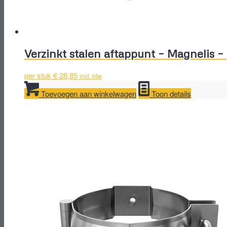
Verzinkt stalen aftappunt – Magnelis 
per stuk
€
28,85
incl. btw
Toevoegen aan winkelwagen
Toon details