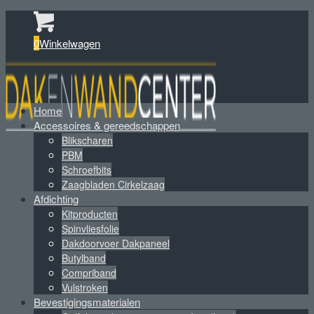
0
Winkelwagen
Home
Accessoires & gereedschappen
Blikscharen
PBM
Schroefbits
Zaagbladen Cirkelzaag
Afdichting
Kitproducten
Spinvliesfolie
Dakdoorvoer Dakpaneel
Butylband
Compriband
Vulstroken
Bevestigingsmaterialen