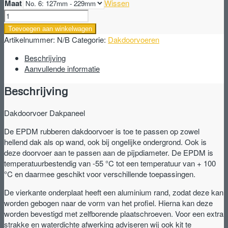
Maat
Wissen
Dakdoorvoer
Dakpaneel
Toevoegen aan winkelwagen
aantal
Artikelnummer:
N/B
Categorie:
Dakdoorvoeren
Beschrijving
Aanvullende informatie
Beschrijving
Dakdoorvoer Dakpaneel
De EPDM rubberen dakdoorvoer is toe te passen op zowel
hellend dak als op wand, ook bij ongelijke ondergrond. Ook is
deze doorvoer aan te passen aan de pijpdiameter. De EPDM is
temperatuurbestendig van -55 °C tot een temperatuur van + 100
°C en daarmee geschikt voor verschillende toepassingen.
De vierkante onderplaat heeft een aluminium rand, zodat deze kan
worden gebogen naar de vorm van het profiel. Hierna kan deze
worden bevestigd met zelfborende plaatschroeven. Voor een extra
strakke en waterdichte afwerking adviseren wij ook kit te