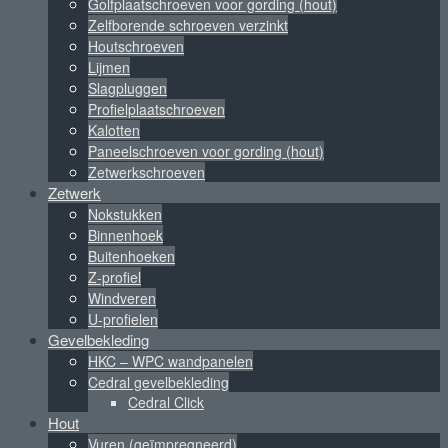
Golfplaatschroeven voor gording (hout)
Zelfborende schroeven verzinkt
Houtschroeven
Lijmen
Slagpluggen
Profielplaatschroeven
Kalotten
Paneelschroeven voor gording (hout)
Zetwerkschroeven
Zetwerk
Nokstukken
Binnenhoek
Buitenhoeken
Z-profiel
Windveren
U-profielen
Gevelbekleding
HKC – WPC wandpanelen
Cedral gevelbekleding
Cedral Click
Hout
Vuren (geïmpregneerd)