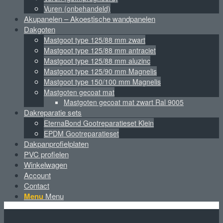
Vuren (onbehandeld)
Akupanelen – Akoestische wandpanelen
Dakgoten
Mastgoot type 125/88 mm zwart
Mastgoot type 125/88 mm antraciet
Mastgoot type 125/88 mm aluzinc
Mastgoot type 125/90 mm Magnelis
Mastgoot type 150/100 mm Magnelis
Mastgoten gecoat mat
Mastgoten gecoat mat zwart Ral 9005
Dakreparatie sets
EternaBond Gootreparatieset Klein
EPDM Gootreparatieset
Dakpanprofielplaten
PVC profielen
Winkelwagen
Account
Contact
Menu
Menu