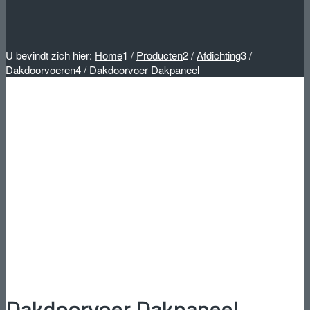
U bevindt zich hier:
Home
1
/
Producten
2
/
Afdichting
3
/
Dakdoorvoeren
4
/
Dakdoorvoer Dakpaneel
Dakdoorvoer Dakpaneel