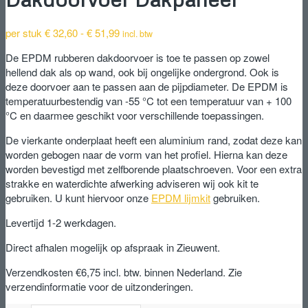
Prijsklasse:
per stuk
€
32,60
-
€
51,99
incl. btw
€ 32,60
De EPDM rubberen dakdoorvoer is toe te passen op zowel
tot
hellend dak als op wand, ook bij ongelijke ondergrond. Ook is
€ 51,99
deze doorvoer aan te passen aan de pijpdiameter. De EPDM is
temperatuurbestendig van -55 °C tot een temperatuur van + 100
°C en daarmee geschikt voor verschillende toepassingen.
De vierkante onderplaat heeft een aluminium rand, zodat deze kan
worden gebogen naar de vorm van het profiel. Hierna kan deze
worden bevestigd met zelfborende plaatschroeven. Voor een extra
strakke en waterdichte afwerking adviseren wij ook kit te
gebruiken. U kunt hiervoor onze
EPDM lijmkit
gebruiken.
Levertijd 1-2 werkdagen.
Direct afhalen mogelijk op afspraak in Zieuwent.
Verzendkosten €6,75 incl. btw. binnen Nederland. Zie
verzendinformatie voor de uitzonderingen.