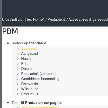
U bevindt zich hier:
Home
1
/
Producten
2
/
Accessoires & gereeds
PBM
Sorteer op
Standaard
Standaard
Aangepast
Naam
Prijs
Datum
Populariteit (verkopen)
Gemiddelde beoordeling
Relevantie
Willekeurig
Product ID
Toon
15 Producten per pagina
15 Producten per pagina