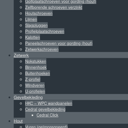
Golfplaatschroeven voor gording (hout)
Zelfborende schroeven verzinkt
Houtschroeven
Lijmen
Slagpluggen
Profielplaatschroeven
Kalotten
Paneelschroeven voor gording (hout)
Zetwerkschroeven
Zetwerk
Nokstukken
Binnenhoek
Buitenhoeken
Z-profiel
Windveren
U-profielen
Gevelbekleding
HKC – WPC wandpanelen
Cedral gevelbekleding
Cedral Click
Hout
Vuren (geïmpregneerd)