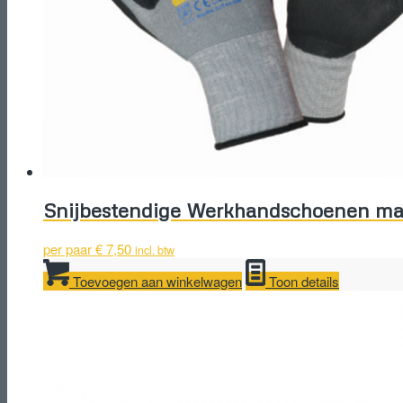
Snijbestendige Werkhandschoenen ma
per paar
€
7,50
incl. btw
Toevoegen aan winkelwagen
Toon details