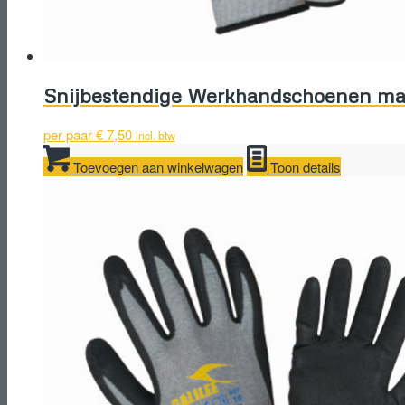
Snijbestendige Werkhandschoenen ma
per paar
€
7,50
incl. btw
Toevoegen aan winkelwagen
Toon details