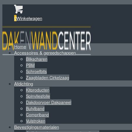
0
Winkelwagen
Home
Accessoires & gereedschappen
Blikscharen
PBM
Schroefbits
Zaagbladen Cirkelzaag
Afdichting
Kitproducten
Spinvliesfolie
Dakdoorvoer Dakpaneel
Butylband
Compriband
Vulstroken
Bevestigingsmaterialen