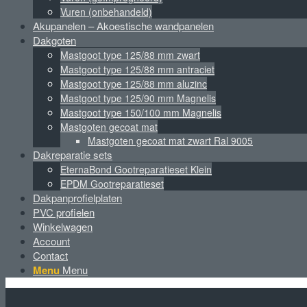
Vuren (onbehandeld)
Akupanelen – Akoestische wandpanelen
Dakgoten
Mastgoot type 125/88 mm zwart
Mastgoot type 125/88 mm antraciet
Mastgoot type 125/88 mm aluzinc
Mastgoot type 125/90 mm Magnelis
Mastgoot type 150/100 mm Magnelis
Mastgoten gecoat mat
Mastgoten gecoat mat zwart Ral 9005
Dakreparatie sets
EternaBond Gootreparatieset Klein
EPDM Gootreparatieset
Dakpanprofielplaten
PVC profielen
Winkelwagen
Account
Contact
Menu
Menu