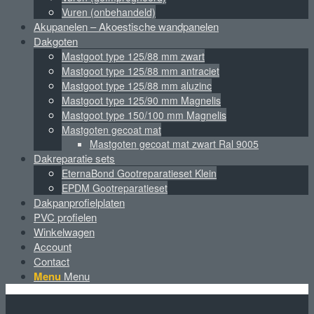
Vuren (onbehandeld)
Akupanelen – Akoestische wandpanelen
Dakgoten
Mastgoot type 125/88 mm zwart
Mastgoot type 125/88 mm antraciet
Mastgoot type 125/88 mm aluzinc
Mastgoot type 125/90 mm Magnelis
Mastgoot type 150/100 mm Magnelis
Mastgoten gecoat mat
Mastgoten gecoat mat zwart Ral 9005
Dakreparatie sets
EternaBond Gootreparatieset Klein
EPDM Gootreparatieset
Dakpanprofielplaten
PVC profielen
Winkelwagen
Account
Contact
Menu
Menu