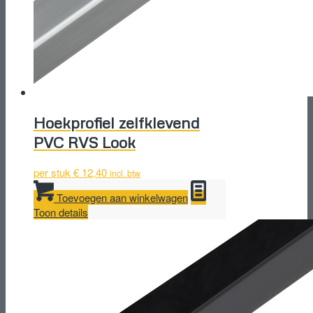
Hoekprofiel zelfklevend
PVC RVS Look
per stuk
€
12,40
incl. btw
Toevoegen aan winkelwagen
Toon details