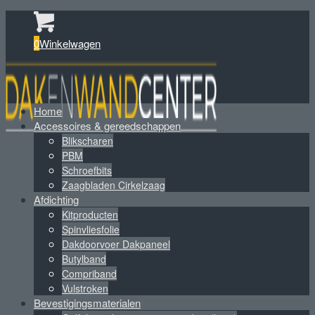
0
Winkelwagen
Home
Accessoires & gereedschappen
Blikscharen
PBM
Schroefbits
Zaagbladen Cirkelzaag
Afdichting
Kitproducten
Spinvliesfolie
Dakdoorvoer Dakpaneel
Butylband
Compriband
Vulstroken
Bevestigingsmaterialen