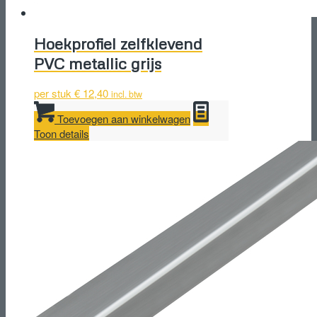
Hoekprofiel zelfklevend
PVC metallic grijs
per stuk
€
12,40
incl. btw
Toevoegen aan winkelwagen
Toon details