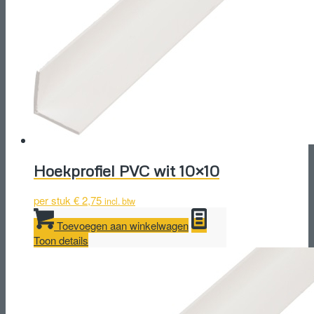
Hoekprofiel PVC wit 10×10
per stuk
€
2,75
incl. btw
Toevoegen aan winkelwagen
Toon details