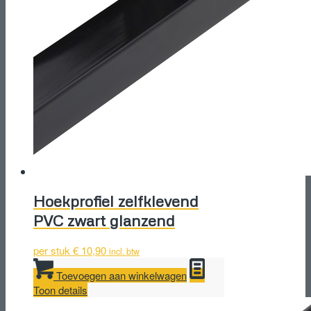
Hoekprofiel zelfklevend
PVC zwart glanzend
per stuk
€
10,90
incl. btw
Toevoegen aan winkelwagen
Toon details