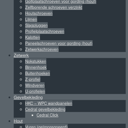
Golfplaatschroeven voor gording (hout)
Zelfborende schroeven verzinkt
Houtschroeven
Lijmen
Slagpluggen
Profielplaatschroeven
Kalotten
Paneelschroeven voor gording (hout)
Zetwerkschroeven
Zetwerk
Nokstukken
Binnenhoek
Buitenhoeken
Z-profiel
Windveren
U-profielen
Gevelbekleding
HKC – WPC wandpanelen
Cedral gevelbekleding
Cedral Click
Hout
Vuren (geïmpregneerd)