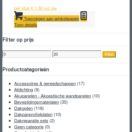
per stuk
€
1,30
incl. btw
Toevoegen aan winkelwagen
Toon details
Filter op prijs
Min.
Max.
Filter
prijs
prijs
Productcategorieën
Accessoires & gereedschappen
(17)
Afdichting
(9)
Akupanelen - Akoestische wandpanelen
(10)
Bevestigingsmaterialen
(35)
Dakgoten
(118)
Dakpanprofielplaten
(10)
Dakreparatie sets
(2)
Geen categorie
(0)