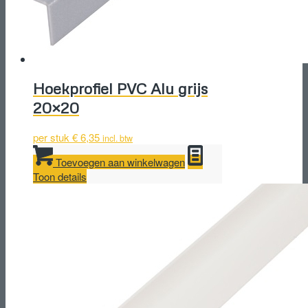
Hoekprofiel PVC Alu grijs
20×20
per stuk
€
6,35
incl. btw
Toevoegen aan winkelwagen
Toon details