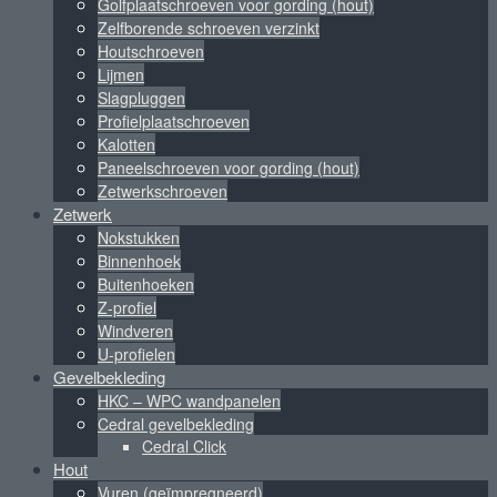
Golfplaatschroeven voor gording (hout)
Zelfborende schroeven verzinkt
Houtschroeven
Lijmen
Slagpluggen
Profielplaatschroeven
Kalotten
Paneelschroeven voor gording (hout)
Zetwerkschroeven
Zetwerk
Nokstukken
Binnenhoek
Buitenhoeken
Z-profiel
Windveren
U-profielen
Gevelbekleding
HKC – WPC wandpanelen
Cedral gevelbekleding
Cedral Click
Hout
Vuren (geïmpregneerd)