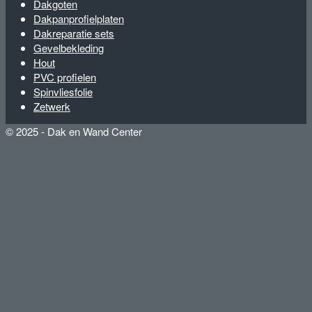
Dakgoten
Dakpanprofielplaten
Dakreparatie sets
Gevelbekleding
Hout
PVC profielen
Spinvliesfolie
Zetwerk
© 2025 - Dak en Wand Center