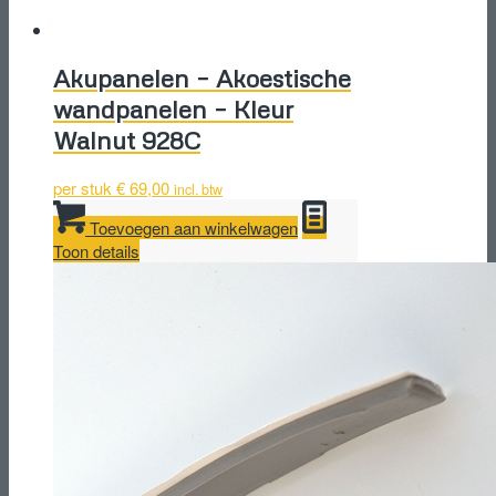
Akupanelen – Akoestische
wandpanelen – Kleur
Walnut 928C
per stuk
€
69,00
incl. btw
Toevoegen aan winkelwagen
Toon details