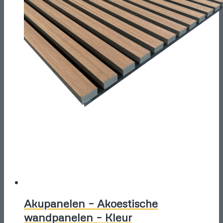
Deze
optie
kan
gekozen
worden
op
de
productpagina
Akupanelen – Akoestische
wandpanelen – Kleur