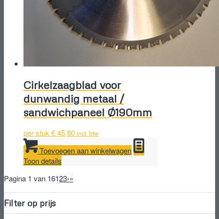
Cirkelzaagblad voor
dunwandig metaal /
sandwichpaneel Ø190mm
per stuk
€
45,80
incl. btw
Toevoegen aan winkelwagen
Toon details
Pagina 1 van 16
1
2
3
›
»
Filter op prijs