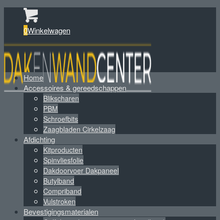
0
Winkelwagen
Home
Accessoires & gereedschappen
Blikscharen
PBM
Schroefbits
Zaagbladen Cirkelzaag
Afdichting
Kitproducten
Spinvliesfolie
Dakdoorvoer Dakpaneel
Butylband
Compriband
Vulstroken
Bevestigingsmaterialen