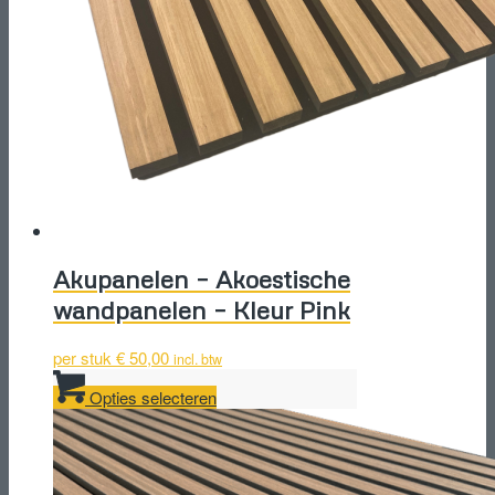
Akupanelen – Akoestische
wandpanelen – Kleur Pink
per stuk
€
50,00
incl. btw
Dit
Opties selecteren
product
heeft
meerdere
variaties.