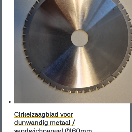
Cirkelzaagblad voor
dunwandig metaal /
sandwichpaneel Ø160mm