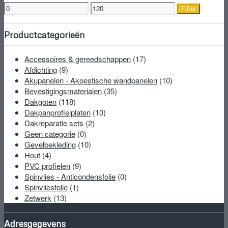
Min.
Max.
Filter
prijs
prijs
Productcategorieën
Accessoires & gereedschappen
(17)
Afdichting
(9)
Akupanelen - Akoestische wandpanelen
(10)
Bevestigingsmaterialen
(35)
Dakgoten
(118)
Dakpanprofielplaten
(10)
Dakreparatie sets
(2)
Geen categorie
(0)
Gevelbekleding
(10)
Hout
(4)
PVC profielen
(9)
Spinvlies - Anticondensfolie
(0)
Spinvliesfolie
(1)
Zetwerk
(13)
Adresgegevens