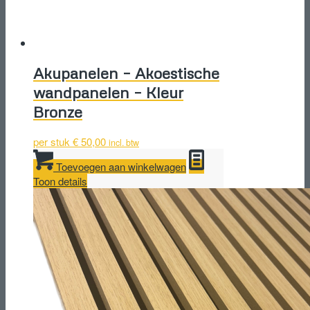
Akupanelen – Akoestische
wandpanelen – Kleur
Bronze
per stuk
€
50,00
incl. btw
Toevoegen aan winkelwagen
Toon details