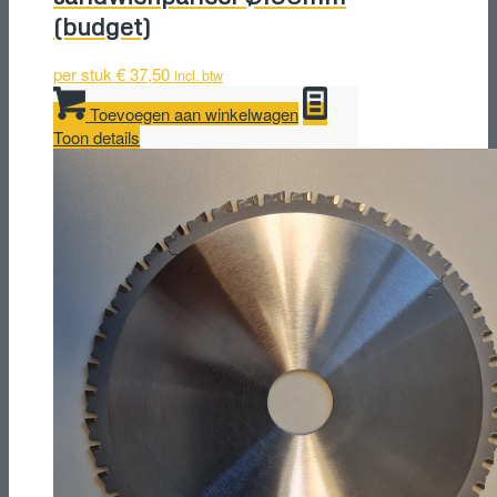
(budget)
per stuk
€
37,50
incl. btw
Toevoegen aan winkelwagen
Toon details