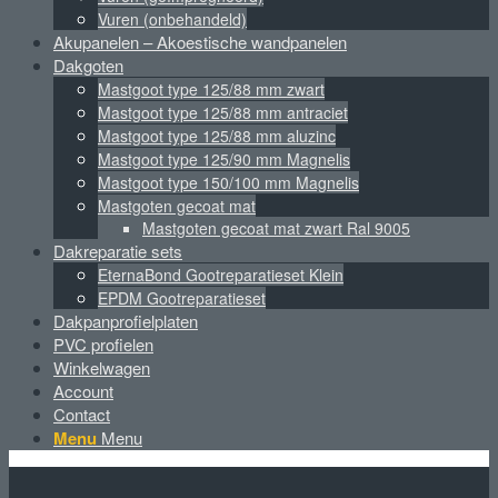
Vuren (onbehandeld)
Akupanelen – Akoestische wandpanelen
Dakgoten
Mastgoot type 125/88 mm zwart
Mastgoot type 125/88 mm antraciet
Mastgoot type 125/88 mm aluzinc
Mastgoot type 125/90 mm Magnelis
Mastgoot type 150/100 mm Magnelis
Mastgoten gecoat mat
Mastgoten gecoat mat zwart Ral 9005
Dakreparatie sets
EternaBond Gootreparatieset Klein
EPDM Gootreparatieset
Dakpanprofielplaten
PVC profielen
Winkelwagen
Account
Contact
Menu
Menu