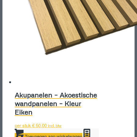
Akupanelen – Akoestische
wandpanelen – Kleur
Eiken
per stuk
€
50,00
incl. btw
Toevoegen aan winkelwagen