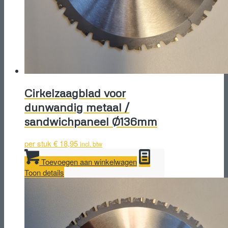
Cirkelzaagblad voor
dunwandig metaal /
sandwichpaneel Ø136mm
per stuk
€
18,95
incl. btw
Toevoegen aan winkelwagen
Toon details