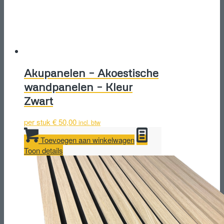
Akupanelen – Akoestische
wandpanelen – Kleur
Zwart
per stuk
€
50,00
incl. btw
Toevoegen aan winkelwagen
Toon details