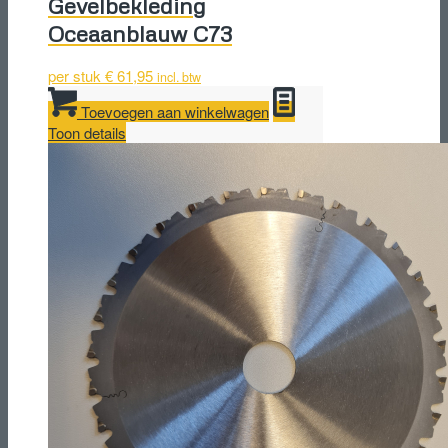
Gevelbekleding
Oceaanblauw C73
per stuk
€
61,95
incl. btw
Toevoegen aan winkelwagen
Toon details