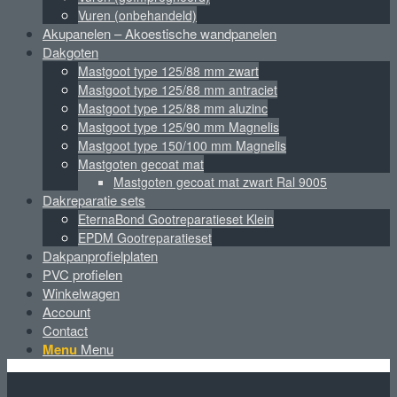
Vuren (onbehandeld)
Akupanelen – Akoestische wandpanelen
Dakgoten
Mastgoot type 125/88 mm zwart
Mastgoot type 125/88 mm antraciet
Mastgoot type 125/88 mm aluzinc
Mastgoot type 125/90 mm Magnelis
Mastgoot type 150/100 mm Magnelis
Mastgoten gecoat mat
Mastgoten gecoat mat zwart Ral 9005
Dakreparatie sets
EternaBond Gootreparatieset Klein
EPDM Gootreparatieset
Dakpanprofielplaten
PVC profielen
Winkelwagen
Account
Contact
Menu
Menu