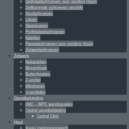
Golfplaatschroeven voor gording (hout)
Zelfborende schroeven verzinkt
Houtschroeven
Lijmen
Slagpluggen
Profielplaatschroeven
Kalotten
Paneelschroeven voor gording (hout)
Zetwerkschroeven
Zetwerk
Nokstukken
Binnenhoek
Buitenhoeken
Z-profiel
Windveren
U-profielen
Gevelbekleding
HKC – WPC wandpanelen
Cedral gevelbekleding
Cedral Click
Hout
Vuren (geïmpregneerd)