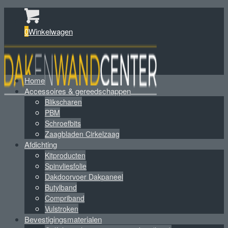
0
Winkelwagen
Home
Accessoires & gereedschappen
Blikscharen
PBM
Schroefbits
Zaagbladen Cirkelzaag
Afdichting
Kitproducten
Spinvliesfolie
Dakdoorvoer Dakpaneel
Butylband
Compriband
Vulstroken
Bevestigingsmaterialen