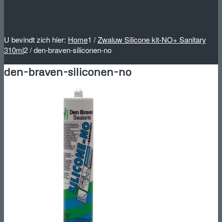
U bevindt zich hier:
Home
1
/
Zwaluw Silicone kit-NO+ Sanitary
310ml
2
/
den-braven-siliconen-no
den-braven-siliconen-no