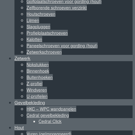
Golfplaatschroeven voor gording (hout)
Zelfborende schroeven verzinkt
Houtschroeven
Lijmen
Slagpluggen
Profielplaatschroeven
Kalotten
Paneelschroeven voor gording (hout)
Zetwerkschroeven
Zetwerk
Nokstukken
Binnenhoek
Buitenhoeken
Z-profiel
Windveren
U-profielen
Gevelbekleding
HKC – WPC wandpanelen
Cedral gevelbekleding
Cedral Click
Hout
Vuren (geïmpregneerd)