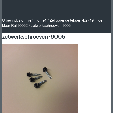
U bevindt zich hier:
Home
1
/
Zelfborende teksen 4.2×19 in de
kleur Ral 9005
2
/
zetwerkschroeven-9005
zetwerkschroeven-9005