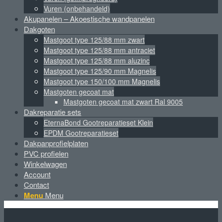
Vuren (onbehandeld)
Akupanelen – Akoestische wandpanelen
Dakgoten
Mastgoot type 125/88 mm zwart
Mastgoot type 125/88 mm antraciet
Mastgoot type 125/88 mm aluzinc
Mastgoot type 125/90 mm Magnelis
Mastgoot type 150/100 mm Magnelis
Mastgoten gecoat mat
Mastgoten gecoat mat zwart Ral 9005
Dakreparatie sets
EternaBond Gootreparatieset Klein
EPDM Gootreparatieset
Dakpanprofielplaten
PVC profielen
Winkelwagen
Account
Contact
Menu
Menu