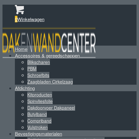
0
Winkelwagen
Home
Accessoires & gereedschappen
Blikscharen
PBM
Schroefbits
Zaagbladen Cirkelzaag
Afdichting
Kitproducten
Spinvliesfolie
Dakdoorvoer Dakpaneel
Butylband
Compriband
Vulstroken
Bevestigingsmaterialen