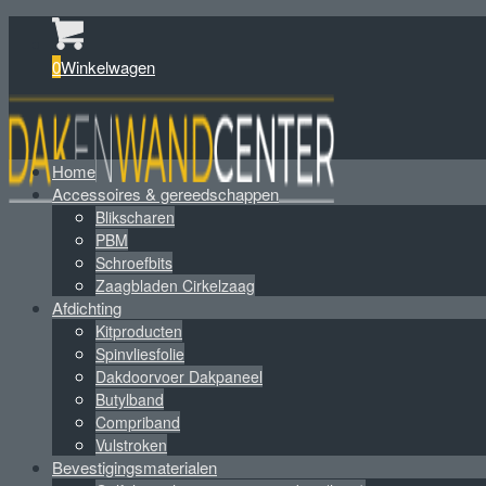
0
Winkelwagen
Home
Accessoires & gereedschappen
Blikscharen
PBM
Schroefbits
Zaagbladen Cirkelzaag
Afdichting
Kitproducten
Spinvliesfolie
Dakdoorvoer Dakpaneel
Butylband
Compriband
Vulstroken
Bevestigingsmaterialen