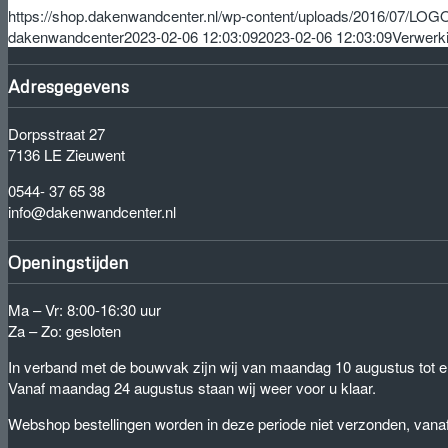
https://shop.dakenwandcenter.nl/wp-content/uploads/2016/07/L
dakenwandcenter
2023-02-06 12:03:09
2023-02-06 12:03:09
Verwerk
Adresgegevens
Dorpsstraat 27
7136 LE Zieuwent
0544- 37 65 38
info@dakenwandcenter.nl
Openingstijden
Ma – Vr: 8:00-16:30 uur
Za – Zo: gesloten
In verband met de bouwvak zijn wij van maandag 10 augustus tot e
Vanaf maandag 24 augustus staan wij weer voor u klaar.
Webshop bestellingen worden in deze periode niet verzonden, van