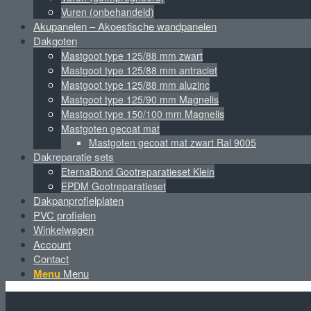
Vuren (onbehandeld)
Akupanelen – Akoestische wandpanelen
Dakgoten
Mastgoot type 125/88 mm zwart
Mastgoot type 125/88 mm antraciet
Mastgoot type 125/88 mm aluzinc
Mastgoot type 125/90 mm Magnelis
Mastgoot type 150/100 mm Magnelis
Mastgoten gecoat mat
Mastgoten gecoat mat zwart Ral 9005
Dakreparatie sets
EternaBond Gootreparatieset Klein
EPDM Gootreparatieset
Dakpanprofielplaten
PVC profielen
Winkelwagen
Account
Contact
Menu
Menu