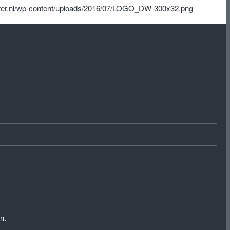
ter.nl/wp-content/uploads/2016/07/LOGO_DW-300x32.png
n.