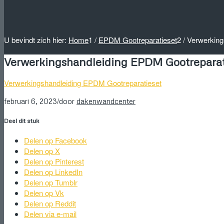
U bevindt zich hier:
Home
1
/
EPDM Gootreparatieset
2
/
Verwerking
Verwerkingshandleiding EPDM Gootreparat
Verwerkingshandleiding EPDM Gootreparatieset
/
februari 6, 2023
door
dakenwandcenter
Deel dit stuk
Delen op Facebook
Delen op X
Delen op Pinterest
Delen op LinkedIn
Delen op Tumblr
Delen op Vk
Delen op Reddit
Delen via e-mail