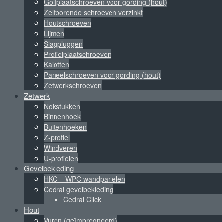
Golfplaatschroeven voor gording (hout)
Zelfborende schroeven verzinkt
Houtschroeven
Lijmen
Slagpluggen
Profielplaatschroeven
Kalotten
Paneelschroeven voor gording (hout)
Zetwerkschroeven
Zetwerk
Nokstukken
Binnenhoek
Buitenhoeken
Z-profiel
Windveren
U-profielen
Gevelbekleding
HKC – WPC wandpanelen
Cedral gevelbekleding
Cedral Click
Hout
Vuren (geïmpregneerd)