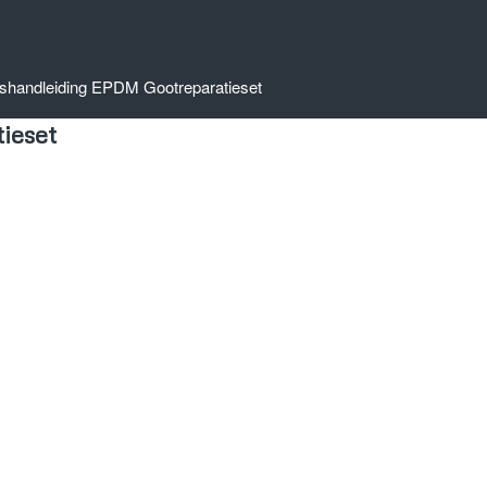
shandleiding EPDM Gootreparatieset
ieset