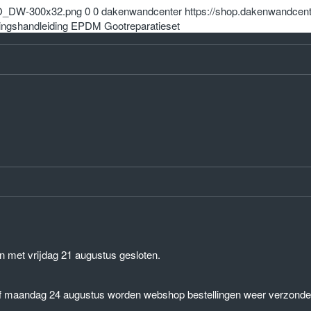
OGO_DW-300x32.png
0
0
dakenwandcenter
https://shop.dakenwandcen
ingshandleiding EPDM Gootreparatieset
n met vrijdag 21 augustus gesloten.
af maandag 24 augustus worden webshop bestellingen weer verzonde