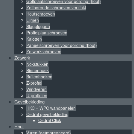
Golfplaatschroeven voor gording (hout)
Zelfborende schroeven verzinkt
Houtschroeven
Lijmen
Slagpluggen
Profielplaatschroeven
Kalotten
Paneelschroeven voor gording (hout)
Zetwerkschroeven
Zetwerk
Nokstukken
Binnenhoek
Buitenhoeken
Z-profiel
Windveren
U-profielen
Gevelbekleding
HKC – WPC wandpanelen
Cedral gevelbekleding
Cedral Click
Hout
Vuren (geïmpregneerd)