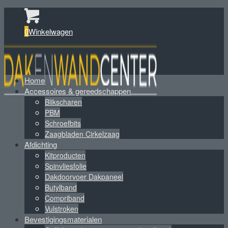
0
Winkelwagen
Home
Accessoires & gereedschappen
Blikscharen
PBM
Schroefbits
Zaagbladen Cirkelzaag
Afdichting
Kitproducten
Spinvliesfolie
Dakdoorvoer Dakpaneel
Butylband
Compriband
Vulstroken
Bevestigingsmaterialen