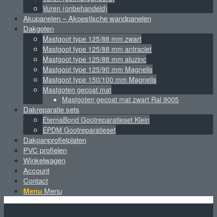
Vuren (onbehandeld)
Akupanelen – Akoestische wandpanelen
Dakgoten
Mastgoot type 125/88 mm zwart
Mastgoot type 125/88 mm antraciet
Mastgoot type 125/88 mm aluzinc
Mastgoot type 125/90 mm Magnelis
Mastgoot type 150/100 mm Magnelis
Mastgoten gecoat mat
Mastgoten gecoat mat zwart Ral 9005
Dakreparatie sets
EternaBond Gootreparatieset Klein
EPDM Gootreparatieset
Dakpanprofielplaten
PVC profielen
Winkelwagen
Account
Contact
Menu
Menu