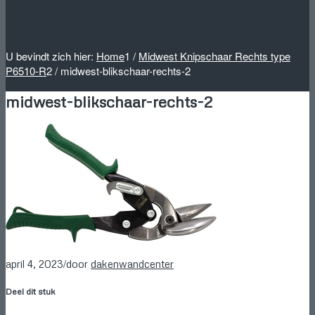
U bevindt zich hier:
Home
1
/
Midwest Knipschaar Rechts type
P6510-R
2
/
midwest-blikschaar-rechts-2
midwest-blikschaar-rechts-2
/
april 4, 2023
door
dakenwandcenter
Deel dit stuk