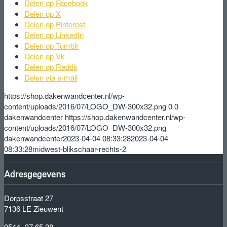
Delen op Facebook
Delen op X
Delen op Pinterest
Delen op LinkedIn
Delen op Tumblr
Delen op Vk
Delen op Reddit
Delen via e-mail
https://shop.dakenwandcenter.nl/wp-
content/uploads/2016/07/LOGO_DW-300x32.png
0
0
dakenwandcenter
https://shop.dakenwandcenter.nl/wp-
content/uploads/2016/07/LOGO_DW-300x32.png
dakenwandcenter
2023-04-04 08:33:28
2023-04-04
08:33:28
midwest-blikschaar-rechts-2
Adresgegevens
Dorpsstraat 27
7136 LE Zieuwent
0544- 37 65 38