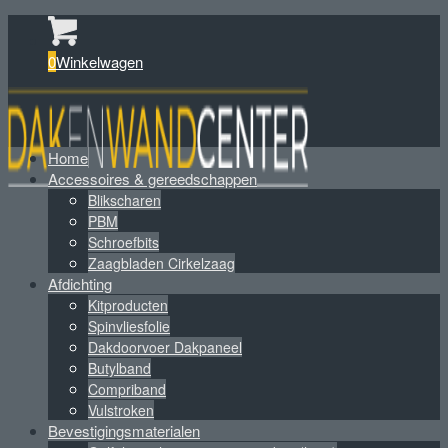
0
Winkelwagen
Home
Accessoires & gereedschappen
Blikscharen
PBM
Schroefbits
Zaagbladen Cirkelzaag
Afdichting
Kitproducten
Spinvliesfolie
Dakdoorvoer Dakpaneel
Butylband
Compriband
Vulstroken
Bevestigingsmaterialen