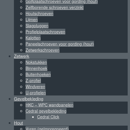
Golfplaatschroeven voor gording (hout)
Zelfborende schroeven verzinkt
Houtschroeven
Lijmen
Slagpluggen
Profielplaatschroeven
Kalotten
Paneelschroeven voor gording (hout)
Zetwerkschroeven
Zetwerk
Nokstukken
Binnenhoek
Buitenhoeken
Z-profiel
Windveren
U-profielen
Gevelbekleding
HKC – WPC wandpanelen
Cedral gevelbekleding
Cedral Click
Hout
Vuren (geïmpregneerd)