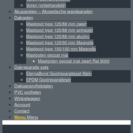
Vuren (onbehandeld)
Akupanelen – Akoestische wandpanelen
Dakgoten
Mastgoot type 125/88 mm zwart
Mastgoot type 125/88 mm antraciet
Mastgoot type 125/88 mm aluzinc
Mastgoot type 125/90 mm Magnelis
Mastgoot type 150/100 mm Magnelis
Mastgoten gecoat mat
Mastgoten gecoat mat zwart Ral 9005
Dakreparatie sets
EternaBond Gootreparatieset Klein
EPDM Gootreparatieset
Dakpanprofielplaten
PVC profielen
Winkelwagen
Account
Contact
Menu
Menu