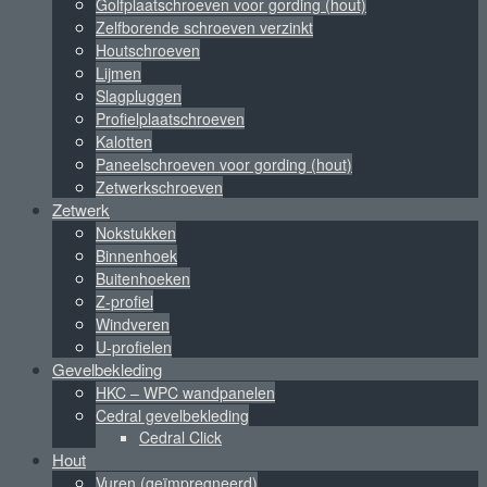
Golfplaatschroeven voor gording (hout)
Zelfborende schroeven verzinkt
Houtschroeven
Lijmen
Slagpluggen
Profielplaatschroeven
Kalotten
Paneelschroeven voor gording (hout)
Zetwerkschroeven
Zetwerk
Nokstukken
Binnenhoek
Buitenhoeken
Z-profiel
Windveren
U-profielen
Gevelbekleding
HKC – WPC wandpanelen
Cedral gevelbekleding
Cedral Click
Hout
Vuren (geïmpregneerd)