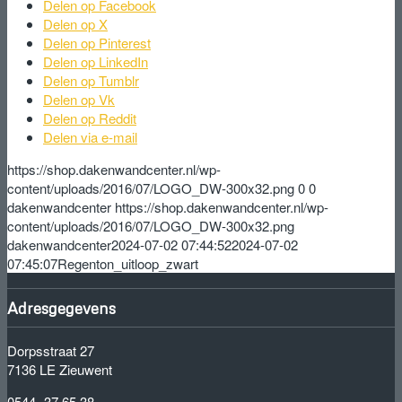
Delen op Facebook
Delen op X
Delen op Pinterest
Delen op LinkedIn
Delen op Tumblr
Delen op Vk
Delen op Reddit
Delen via e-mail
https://shop.dakenwandcenter.nl/wp-
content/uploads/2016/07/LOGO_DW-300x32.png
0
0
dakenwandcenter
https://shop.dakenwandcenter.nl/wp-
content/uploads/2016/07/LOGO_DW-300x32.png
dakenwandcenter
2024-07-02 07:44:52
2024-07-02
07:45:07
Regenton_uitloop_zwart
Adresgegevens
Dorpsstraat 27
7136 LE Zieuwent
0544- 37 65 38