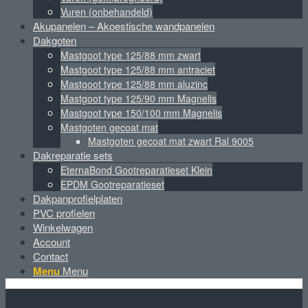
Vuren (onbehandeld)
Akupanelen – Akoestische wandpanelen
Dakgoten
Mastgoot type 125/88 mm zwart
Mastgoot type 125/88 mm antraciet
Mastgoot type 125/88 mm aluzinc
Mastgoot type 125/90 mm Magnelis
Mastgoot type 150/100 mm Magnelis
Mastgoten gecoat mat
Mastgoten gecoat mat zwart Ral 9005
Dakreparatie sets
EternaBond Gootreparatieset Klein
EPDM Gootreparatieset
Dakpanprofielplaten
PVC profielen
Winkelwagen
Account
Contact
Menu
Menu