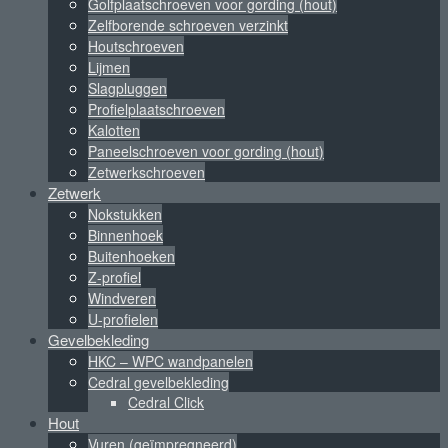
Golfplaatschroeven voor gording (hout)
Zelfborende schroeven verzinkt
Houtschroeven
Lijmen
Slagpluggen
Profielplaatschroeven
Kalotten
Paneelschroeven voor gording (hout)
Zetwerkschroeven
Zetwerk
Nokstukken
Binnenhoek
Buitenhoeken
Z-profiel
Windveren
U-profielen
Gevelbekleding
HKC – WPC wandpanelen
Cedral gevelbekleding
Cedral Click
Hout
Vuren (geïmpregneerd)