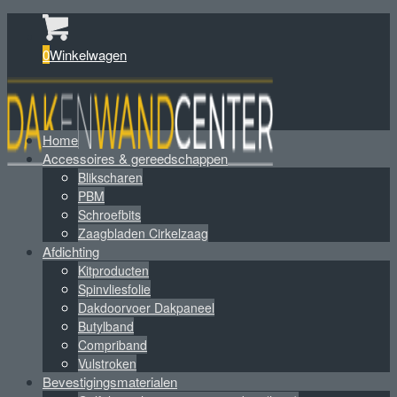
0
Winkelwagen
Home
Accessoires & gereedschappen
Blikscharen
PBM
Schroefbits
Zaagbladen Cirkelzaag
Afdichting
Kitproducten
Spinvliesfolie
Dakdoorvoer Dakpaneel
Butylband
Compriband
Vulstroken
Bevestigingsmaterialen