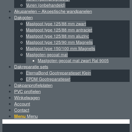
Vuren (onbehandeld)
Akupanelen – Akoestische wandpanelen
Dakgoten
Mastgoot type 125/88 mm zwart
Mastgoot type 125/88 mm antraciet
Mastgoot type 125/88 mm aluzinc
Mastgoot type 125/90 mm Magnelis
Mastgoot type 150/100 mm Magnelis
Mastgoten gecoat mat
Mastgoten gecoat mat zwart Ral 9005
Dakreparatie sets
EternaBond Gootreparatieset Klein
EPDM Gootreparatieset
Dakpanprofielplaten
PVC profielen
Winkelwagen
Account
Contact
Menu
Menu