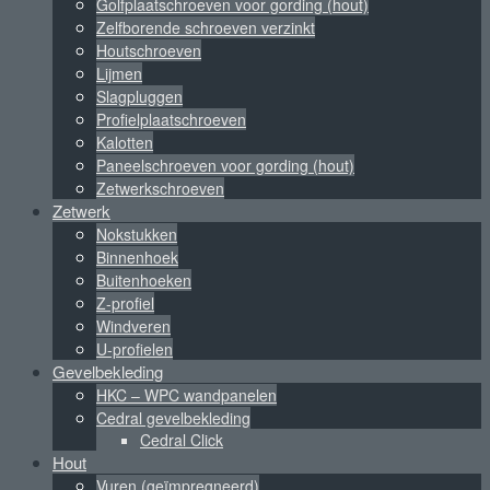
Golfplaatschroeven voor gording (hout)
Zelfborende schroeven verzinkt
Houtschroeven
Lijmen
Slagpluggen
Profielplaatschroeven
Kalotten
Paneelschroeven voor gording (hout)
Zetwerkschroeven
Zetwerk
Nokstukken
Binnenhoek
Buitenhoeken
Z-profiel
Windveren
U-profielen
Gevelbekleding
HKC – WPC wandpanelen
Cedral gevelbekleding
Cedral Click
Hout
Vuren (geïmpregneerd)