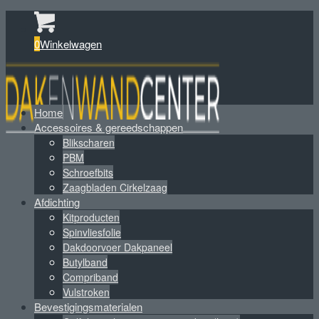
0
Winkelwagen
Home
Accessoires & gereedschappen
Blikscharen
PBM
Schroefbits
Zaagbladen Cirkelzaag
Afdichting
Kitproducten
Spinvliesfolie
Dakdoorvoer Dakpaneel
Butylband
Compriband
Vulstroken
Bevestigingsmaterialen