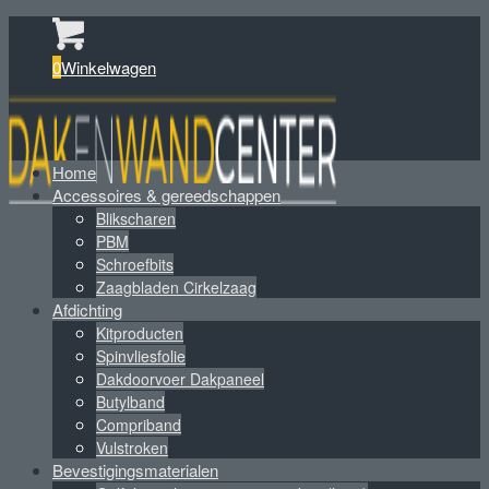
0
Winkelwagen
Home
Accessoires & gereedschappen
Blikscharen
PBM
Schroefbits
Zaagbladen Cirkelzaag
Afdichting
Kitproducten
Spinvliesfolie
Dakdoorvoer Dakpaneel
Butylband
Compriband
Vulstroken
Bevestigingsmaterialen