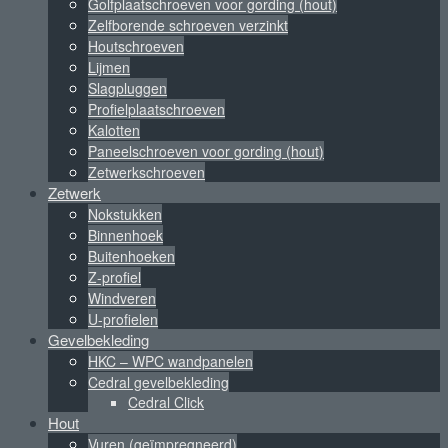
Golfplaatschroeven voor gording (hout)
Zelfborende schroeven verzinkt
Houtschroeven
Lijmen
Slagpluggen
Profielplaatschroeven
Kalotten
Paneelschroeven voor gording (hout)
Zetwerkschroeven
Zetwerk
Nokstukken
Binnenhoek
Buitenhoeken
Z-profiel
Windveren
U-profielen
Gevelbekleding
HKC – WPC wandpanelen
Cedral gevelbekleding
Cedral Click
Hout
Vuren (geïmpregneerd)