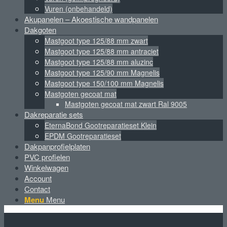
Vuren (onbehandeld)
Akupanelen – Akoestische wandpanelen
Dakgoten
Mastgoot type 125/88 mm zwart
Mastgoot type 125/88 mm antraciet
Mastgoot type 125/88 mm aluzinc
Mastgoot type 125/90 mm Magnelis
Mastgoot type 150/100 mm Magnelis
Mastgoten gecoat mat
Mastgoten gecoat mat zwart Ral 9005
Dakreparatie sets
EternaBond Gootreparatieset Klein
EPDM Gootreparatieset
Dakpanprofielplaten
PVC profielen
Winkelwagen
Account
Contact
Menu
Menu