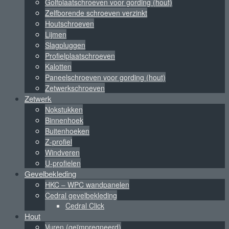
Golfplaatschroeven voor gording (hout)
Zelfborende schroeven verzinkt
Houtschroeven
Lijmen
Slagpluggen
Profielplaatschroeven
Kalotten
Paneelschroeven voor gording (hout)
Zetwerkschroeven
Zetwerk
Nokstukken
Binnenhoek
Buitenhoeken
Z-profiel
Windveren
U-profielen
Gevelbekleding
HKC – WPC wandpanelen
Cedral gevelbekleding
Cedral Click
Hout
Vuren (geïmpregneerd)