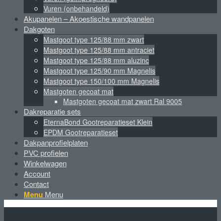
Vuren (onbehandeld)
Akupanelen – Akoestische wandpanelen
Dakgoten
Mastgoot type 125/88 mm zwart
Mastgoot type 125/88 mm antraciet
Mastgoot type 125/88 mm aluzinc
Mastgoot type 125/90 mm Magnelis
Mastgoot type 150/100 mm Magnelis
Mastgoten gecoat mat
Mastgoten gecoat mat zwart Ral 9005
Dakreparatie sets
EternaBond Gootreparatieset Klein
EPDM Gootreparatieset
Dakpanprofielplaten
PVC profielen
Winkelwagen
Account
Contact
Menu
Menu