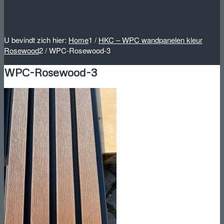
U bevindt zich hier:
Home
1
/
HKC – WPC wandpanelen kleur
Rosewood
2
/
WPC-Rosewood-3
WPC-Rosewood-3