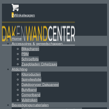
0
Winkelwagen
Home
Accessoires & gereedschappen
Blikscharen
PBM
Schroefbits
Zaagbladen Cirkelzaag
Afdichting
Kitproducten
Spinvliesfolie
Dakdoorvoer Dakpaneel
Butylband
Compriband
Vulstroken
Bevestigingsmaterialen