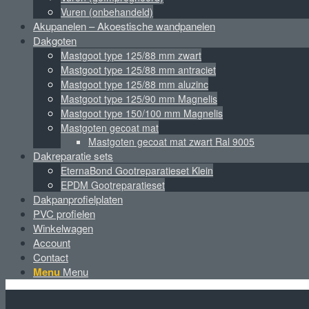
Vuren (onbehandeld)
Akupanelen – Akoestische wandpanelen
Dakgoten
Mastgoot type 125/88 mm zwart
Mastgoot type 125/88 mm antraciet
Mastgoot type 125/88 mm aluzinc
Mastgoot type 125/90 mm Magnelis
Mastgoot type 150/100 mm Magnelis
Mastgoten gecoat mat
Mastgoten gecoat mat zwart Ral 9005
Dakreparatie sets
EternaBond Gootreparatieset Klein
EPDM Gootreparatieset
Dakpanprofielplaten
PVC profielen
Winkelwagen
Account
Contact
Menu
Menu