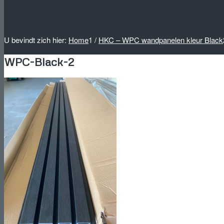
U bevindt zich hier:
Home
1
/
HKC – WPC wandpanelen kleur Black
WPC-Black-2