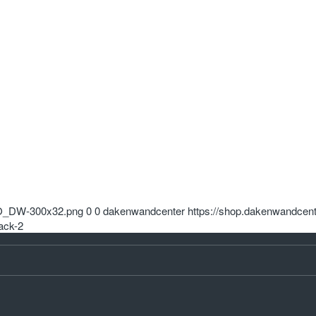
OGO_DW-300x32.png
0
0
dakenwandcenter
https://shop.dakenwandcen
ack-2