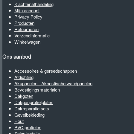
Klachtenafhandeling
Mijn account
Privacy Policy
Producten
Retourneren
Verzendinformatie
Winkelwagen
Ons aanbod
Accessoires & gereedschappen
Afdichting
Akupanelen - Akoestische wandpanelen
Bevestigingsmaterialen
Dakgoten
Dakpanprofielplaten
Dakreparatie sets
Gevelbekleding
Hout
PVC profielen
Spinvliesfolie