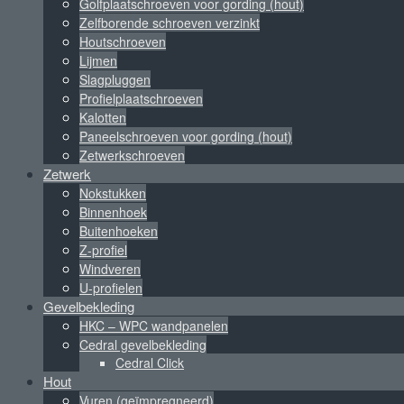
Golfplaatschroeven voor gording (hout)
Zelfborende schroeven verzinkt
Houtschroeven
Lijmen
Slagpluggen
Profielplaatschroeven
Kalotten
Paneelschroeven voor gording (hout)
Zetwerkschroeven
Zetwerk
Nokstukken
Binnenhoek
Buitenhoeken
Z-profiel
Windveren
U-profielen
Gevelbekleding
HKC – WPC wandpanelen
Cedral gevelbekleding
Cedral Click
Hout
Vuren (geïmpregneerd)