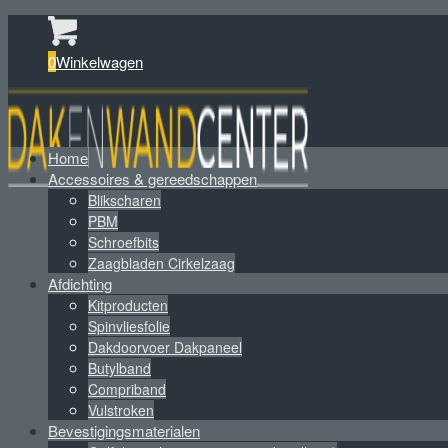
0
Winkelwagen
Home
Accessoires & gereedschappen
Blikscharen
PBM
Schroefbits
Zaagbladen Cirkelzaag
Afdichting
Kitproducten
Spinvliesfolie
Dakdoorvoer Dakpaneel
Butylband
Compriband
Vulstroken
Bevestigingsmaterialen