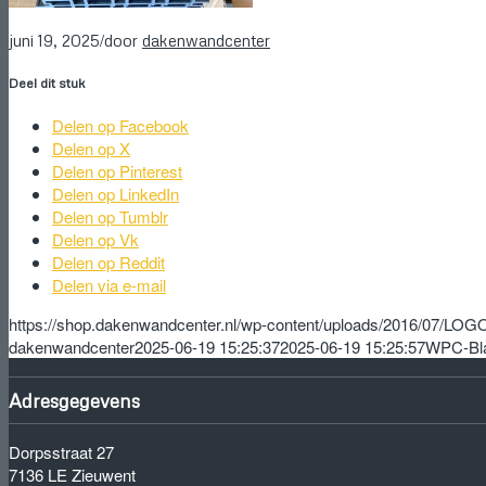
/
juni 19, 2025
door
dakenwandcenter
Deel dit stuk
Delen op Facebook
Delen op X
Delen op Pinterest
Delen op LinkedIn
Delen op Tumblr
Delen op Vk
Delen op Reddit
Delen via e-mail
https://shop.dakenwandcenter.nl/wp-content/uploads/2016/07/L
dakenwandcenter
2025-06-19 15:25:37
2025-06-19 15:25:57
WPC-Bl
Adresgegevens
Dorpsstraat 27
7136 LE Zieuwent