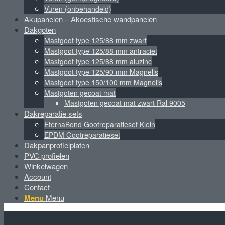
Vuren (onbehandeld)
Akupanelen – Akoestische wandpanelen
Dakgoten
Mastgoot type 125/88 mm zwart
Mastgoot type 125/88 mm antraciet
Mastgoot type 125/88 mm aluzinc
Mastgoot type 125/90 mm Magnelis
Mastgoot type 150/100 mm Magnelis
Mastgoten gecoat mat
Mastgoten gecoat mat zwart Ral 9005
Dakreparatie sets
EternaBond Gootreparatieset Klein
EPDM Gootreparatieset
Dakpanprofielplaten
PVC profielen
Winkelwagen
Account
Contact
Menu
Menu