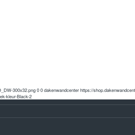
OGO_DW-300x32.png
0
0
dakenwandcenter
https://shop.dakenwandcen
k-kleur-Black-2