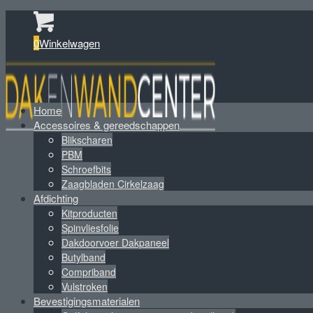
0
Winkelwagen
Home
Accessoires & gereedschappen
Blikscharen
PBM
Schroefbits
Zaagbladen Cirkelzaag
Afdichting
Kitproducten
Spinvliesfolie
Dakdoorvoer Dakpaneel
Butylband
Compriband
Vulstroken
Bevestigingsmaterialen