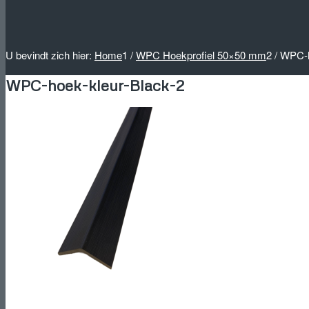
U bevindt zich hier:
Home
1
/
WPC Hoekprofiel 50×50 mm
2
/
WPC-h
WPC-hoek-kleur-Black-2