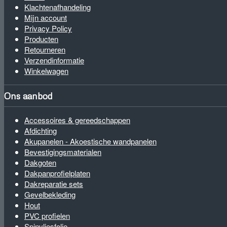
Klachtenafhandeling
Mijn account
Privacy Policy
Producten
Retourneren
Verzendinformatie
Winkelwagen
Ons aanbod
Accessoires & gereedschappen
Afdichting
Akupanelen - Akoestische wandpanelen
Bevestigingsmaterialen
Dakgoten
Dakpanprofielplaten
Dakreparatie sets
Gevelbekleding
Hout
PVC profielen
Spinvliesfolie