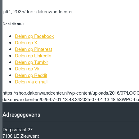
/
juli 1, 2025
door
dakenwandcenter
Deel dit stuk
Delen op Facebook
Delen op X
Delen op Pinterest
Delen op LinkedIn
Delen op Tumblr
Delen op Vk
Delen op Reddit
Delen via e-mail
https://shop.dakenwandcenter.nl/wp-content/uploads/2016/07/L
dakenwandcenter
2025-07-01 13:48:34
2025-07-01 13:48:53
WPC-hoe
Adresgegevens
Dorpsstraat 27
7136 LE Zieuwent