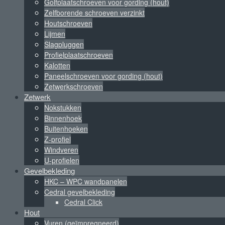
Golfplaatschroeven voor gording (hout)
Zelfborende schroeven verzinkt
Houtschroeven
Lijmen
Slagpluggen
Profielplaatschroeven
Kalotten
Paneelschroeven voor gording (hout)
Zetwerkschroeven
Zetwerk
Nokstukken
Binnenhoek
Buitenhoeken
Z-profiel
Windveren
U-profielen
Gevelbekleding
HKC – WPC wandpanelen
Cedral gevelbekleding
Cedral Click
Hout
Vuren (geïmpregneerd)