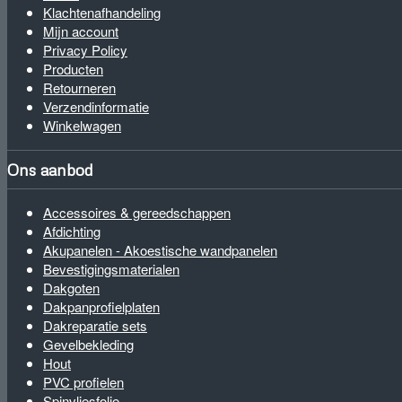
Klachtenafhandeling
Mijn account
Privacy Policy
Producten
Retourneren
Verzendinformatie
Winkelwagen
Ons aanbod
Accessoires & gereedschappen
Afdichting
Akupanelen - Akoestische wandpanelen
Bevestigingsmaterialen
Dakgoten
Dakpanprofielplaten
Dakreparatie sets
Gevelbekleding
Hout
PVC profielen
Spinvliesfolie