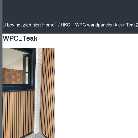
U bevindt zich hier:
Home
1
/
HKC – WPC wandpanelen kleur Teak
WPC_Teak