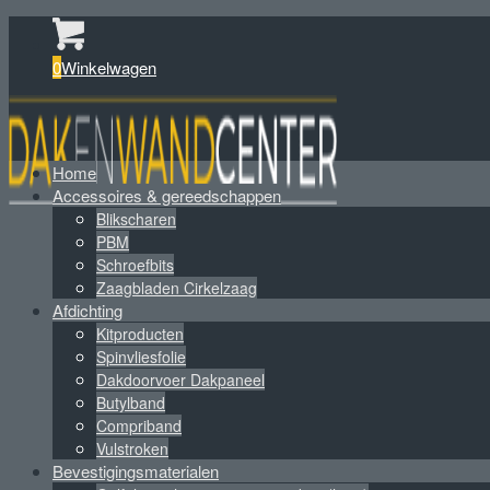
0
Winkelwagen
Home
Accessoires & gereedschappen
Blikscharen
PBM
Schroefbits
Zaagbladen Cirkelzaag
Afdichting
Kitproducten
Spinvliesfolie
Dakdoorvoer Dakpaneel
Butylband
Compriband
Vulstroken
Bevestigingsmaterialen