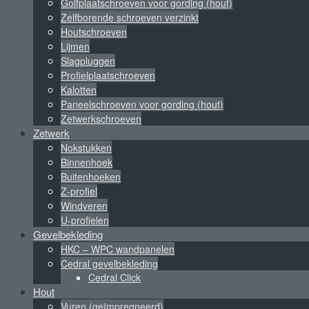
Golfplaatschroeven voor gording (hout)
Zelfborende schroeven verzinkt
Houtschroeven
Lijmen
Slagpluggen
Profielplaatschroeven
Kalotten
Paneelschroeven voor gording (hout)
Zetwerkschroeven
Zetwerk
Nokstukken
Binnenhoek
Buitenhoeken
Z-profiel
Windveren
U-profielen
Gevelbekleding
HKC – WPC wandpanelen
Cedral gevelbekleding
Cedral Click
Hout
Vuren (geïmpregneerd)