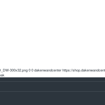
OGO_DW-300x32.png
0
0
dakenwandcenter
https://shop.dakenwandcen
eak