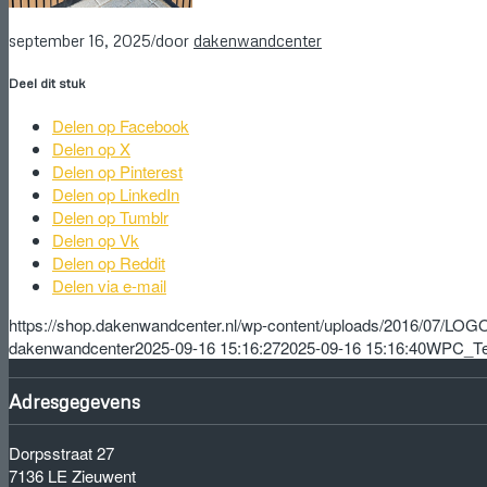
/
september 16, 2025
door
dakenwandcenter
Deel dit stuk
Delen op Facebook
Delen op X
Delen op Pinterest
Delen op LinkedIn
Delen op Tumblr
Delen op Vk
Delen op Reddit
Delen via e-mail
https://shop.dakenwandcenter.nl/wp-content/uploads/2016/07/L
dakenwandcenter
2025-09-16 15:16:27
2025-09-16 15:16:40
WPC_T
Adresgegevens
Dorpsstraat 27
7136 LE Zieuwent