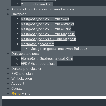
Vuren (onbehandeld)
Akupanelen – Akoestische wandpanelen
Dakgoten
Mastgoot type 125/88 mm zwart
Mastgoot type 125/88 mm antraciet
Mastgoot type 125/88 mm aluzinc
Mastgoot type 125/90 mm Magnelis
Mastgoot type 150/100 mm Magnelis
Mastgoten gecoat mat
Mastgoten gecoat mat zwart Ral 9005
Dakreparatie sets
EternaBond Gootreparatieset Klein
EPDM Gootreparatieset
Dakpanprofielplaten
PVC profielen
Winkelwagen
Account
Contact
Menu
Menu