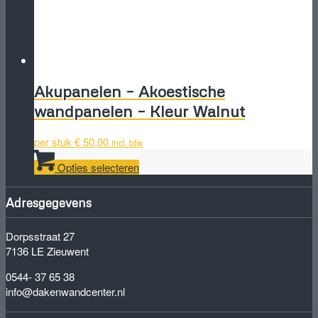
Akupanelen – Akoestische
wandpanelen – Kleur Walnut
per stuk
€
50,00
incl. btw
Dit
Opties selecteren
product
heeft
meerdere
Adresgegevens
variaties.
Deze
Dorpsstraat 27
optie
7136 LE Zieuwent
kan
gekozen
0544- 37 65 38
worden
info@dakenwandcenter.nl
op