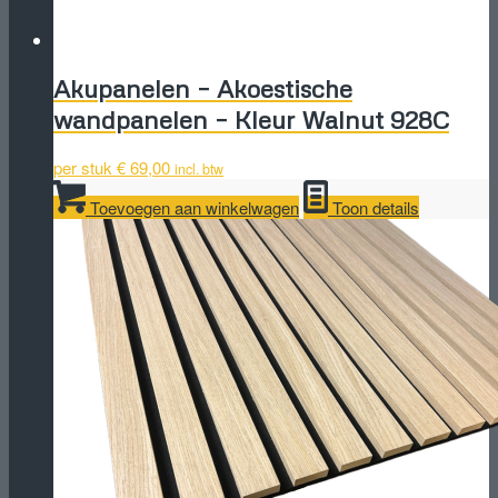
Akupanelen – Akoestische
wandpanelen – Kleur Walnut 928C
per stuk
€
69,00
incl. btw
Toevoegen aan winkelwagen
Toon details