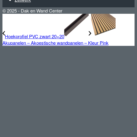
© 2025 - Dak en Wand Center
Hoekprofiel PVC zwart 20×20
Akupanelen – Akoestische wandpanelen – Kleur Pink