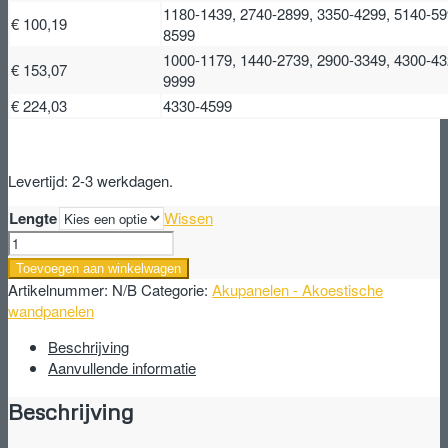
1180-1439, 2740-2899, 3350-4299, 5140-59
€ 100,19
8599
1000-1179, 1440-2739, 2900-3349, 4300-43
€ 153,07
9999
€ 224,03
4330-4599
Levertijd: 2-3 werkdagen.
Lengte
Wissen
Akupanelen
-
Toevoegen aan winkelwagen
Akoestische
Artikelnummer:
N/B
Categorie:
Akupanelen - Akoestische
wandpanelen
wandpanelen
-
Kleur
Beschrijving
Eiken
Aanvullende informatie
Smoke
Beschrijving
aantal