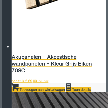
Akupanelen – Akoestische
wandpanelen – Kleur Grijs Eiken
709C
per stuk
€
69,00
incl. btw
Toevoegen aan winkelwagen
Toon details