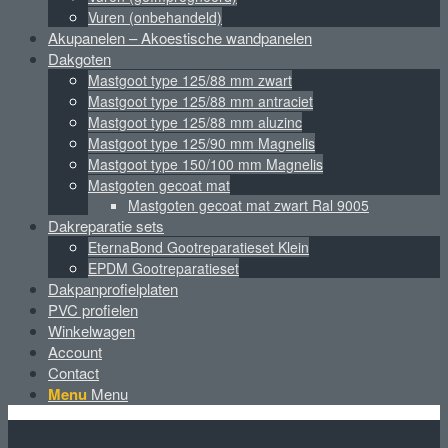
Vuren (onbehandeld)
Akupanelen – Akoestische wandpanelen
Dakgoten
Mastgoot type 125/88 mm zwart
Mastgoot type 125/88 mm antraciet
Mastgoot type 125/88 mm aluzinc
Mastgoot type 125/90 mm Magnelis
Mastgoot type 150/100 mm Magnelis
Mastgoten gecoat mat
Mastgoten gecoat mat zwart Ral 9005
Dakreparatie sets
EternaBond Gootreparatieset Klein
EPDM Gootreparatieset
Dakpanprofielplaten
PVC profielen
Winkelwagen
Account
Contact
Menu
Menu