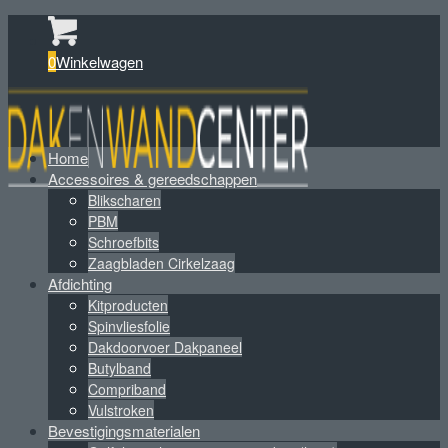
0
Winkelwagen
Home
Accessoires & gereedschappen
Blikscharen
PBM
Schroefbits
Zaagbladen Cirkelzaag
Afdichting
Kitproducten
Spinvliesfolie
Dakdoorvoer Dakpaneel
Butylband
Compriband
Vulstroken
Bevestigingsmaterialen