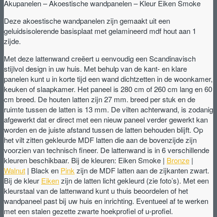
Akupanelen – Akoestische wandpanelen – Kleur Eiken Smoke
Deze akoestische wandpanelen zijn gemaakt uit een
geluidsisolerende basisplaat met gelamineerd mdf hout aan 1
zijde.
Met deze lattenwand creëert u eenvoudig een Scandinavisch
stijlvol design in uw huis. Met behulp van de kant- en klare
panelen kunt u in korte tijd een wand dichtzetten in de woonkamer,
keuken of slaapkamer. Het paneel is 280 cm of 260 cm lang en 60
cm breed. De houten latten zijn 27 mm. breed per stuk en de
ruimte tussen de latten is 13 mm. De vilten achterwand, is zodanig
afgewerkt dat er direct met een nieuw paneel verder gewerkt kan
worden en de juiste afstand tussen de latten behouden blijft. Op
het vilt zitten gekleurde MDF latten die aan de bovenzijde zijn
voorzien van technisch fineer. De lattenwand is in 6 verschillende
kleuren beschikbaar. Bij de kleuren: Eiken Smoke |
Bronze
|
Walnut
| Black en
Pink
zijn de MDF latten aan de zijkanten zwart.
Bij de kleur
Eiken
zijn de latten licht gekleurd (zie foto’s). Met een
kleurstaal van de lattenwand kunt u thuis beoordelen of het
wandpaneel past bij uw huis en inrichting. Eventueel af te werken
met een stalen gezette zwarte hoekprofiel of u-profiel.