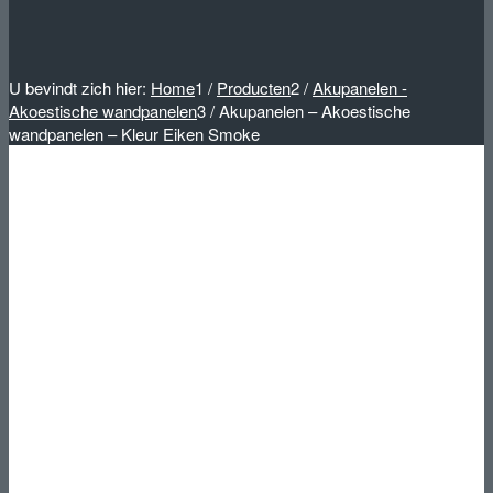
U bevindt zich hier:
Home
1
/
Producten
2
/
Akupanelen -
Akoestische wandpanelen
3
/
Akupanelen – Akoestische
wandpanelen – Kleur Eiken Smoke