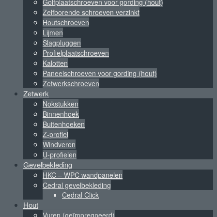
Golfplaatschroeven voor gording (hout)
Zelfborende schroeven verzinkt
Houtschroeven
Lijmen
Slagpluggen
Profielplaatschroeven
Kalotten
Paneelschroeven voor gording (hout)
Zetwerkschroeven
Zetwerk
Nokstukken
Binnenhoek
Buitenhoeken
Z-profiel
Windveren
U-profielen
Gevelbekleding
HKC – WPC wandpanelen
Cedral gevelbekleding
Cedral Click
Hout
Vuren (geïmpregneerd)