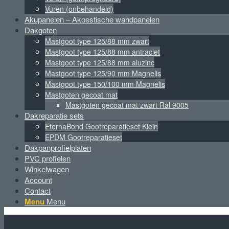
Vuren (onbehandeld)
Akupanelen – Akoestische wandpanelen
Dakgoten
Mastgoot type 125/88 mm zwart
Mastgoot type 125/88 mm antraciet
Mastgoot type 125/88 mm aluzinc
Mastgoot type 125/90 mm Magnelis
Mastgoot type 150/100 mm Magnelis
Mastgoten gecoat mat
Mastgoten gecoat mat zwart Ral 9005
Dakreparatie sets
EternaBond Gootreparatieset Klein
EPDM Gootreparatieset
Dakpanprofielplaten
PVC profielen
Winkelwagen
Account
Contact
Menu
Menu