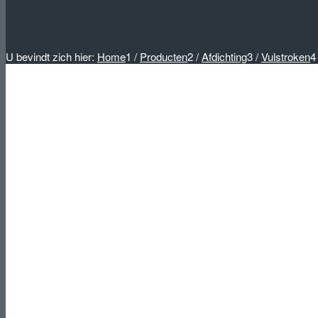
U bevindt zich hier:
Home
1
/
Producten
2
/
Afdichting
3
/
Vulstroken
4