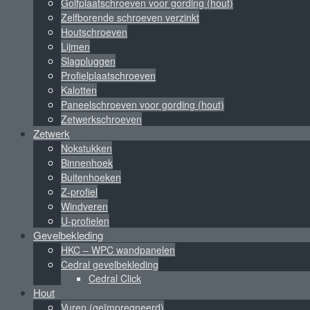
Golfplaatschroeven voor gording (hout)
Zelfborende schroeven verzinkt
Houtschroeven
Lijmen
Slagpluggen
Profielplaatschroeven
Kalotten
Paneelschroeven voor gording (hout)
Zetwerkschroeven
Zetwerk
Nokstukken
Binnenhoek
Buitenhoeken
Z-profiel
Windveren
U-profielen
Gevelbekleding
HKC – WPC wandpanelen
Cedral gevelbekleding
Cedral Click
Hout
Vuren (geïmpregneerd)