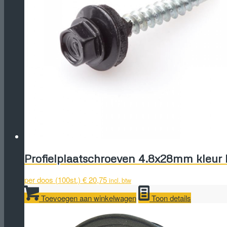
Profielplaatschroeven 4.8x28mm kleur
per doos (100st.)
€
20,75
incl. btw
Toevoegen aan winkelwagen
Toon details