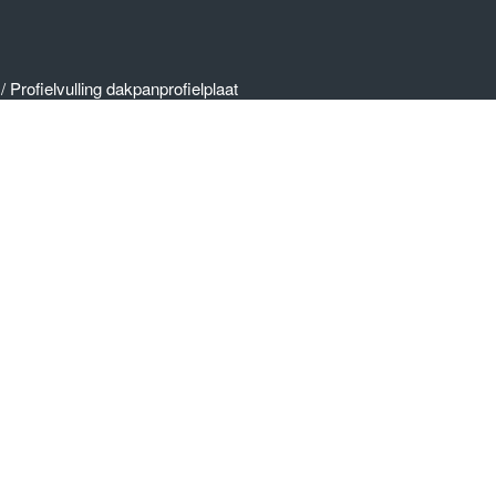
/
Profielvulling dakpanprofielplaat