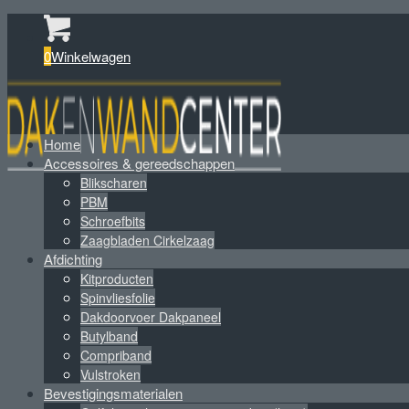
0
Winkelwagen
Home
Accessoires & gereedschappen
Blikscharen
PBM
Schroefbits
Zaagbladen Cirkelzaag
Afdichting
Kitproducten
Spinvliesfolie
Dakdoorvoer Dakpaneel
Butylband
Compriband
Vulstroken
Bevestigingsmaterialen