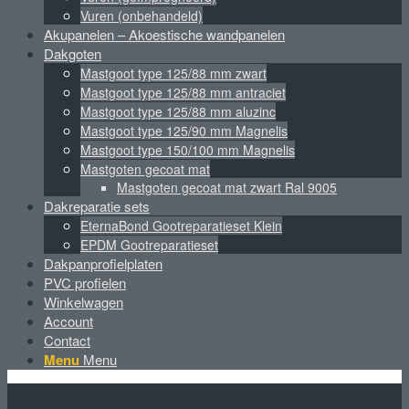
Vuren (onbehandeld)
Akupanelen – Akoestische wandpanelen
Dakgoten
Mastgoot type 125/88 mm zwart
Mastgoot type 125/88 mm antraciet
Mastgoot type 125/88 mm aluzinc
Mastgoot type 125/90 mm Magnelis
Mastgoot type 150/100 mm Magnelis
Mastgoten gecoat mat
Mastgoten gecoat mat zwart Ral 9005
Dakreparatie sets
EternaBond Gootreparatieset Klein
EPDM Gootreparatieset
Dakpanprofielplaten
PVC profielen
Winkelwagen
Account
Contact
Menu
Menu