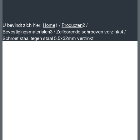
U bevindt zich hier:
Home
1
/
Producten
2
/
Bevestigingsmaterialen
3
/
Zelfborende schroeven verzinkt
4
/
Schroef staal tegen staal 5.5x32mm verzinkt