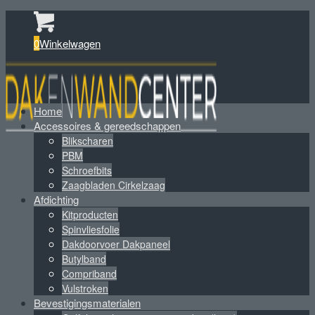
0
Winkelwagen
Home
Accessoires & gereedschappen
Blikscharen
PBM
Schroefbits
Zaagbladen Cirkelzaag
Afdichting
Kitproducten
Spinvliesfolie
Dakdoorvoer Dakpaneel
Butylband
Compriband
Vulstroken
Bevestigingsmaterialen