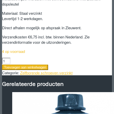
dopsleutel
Materiaal: Staal verzinkt
Levertijd 1-2 werkdagen.
Direct afhalen mogelijk op afspraak in Zieuwent.
Verzendkosten €6,75 incl. btw. binnen Nederland. Zie
verzendinformatie voor de uitzonderingen.
4 op voorraad
Schroef
staal
Toevoegen aan winkelwagen
tegen
Categorie:
Zelfborende schroeven verzinkt
staal
5.5x32mm
Gerelateerde producten
verzinkt
aantal