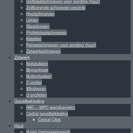
Golfplaatschroeven voor gording (hout)
Zelfborende schroeven verzinkt
Houtschroeven
Lijmen
Slagpluggen
Profielplaatschroeven
Kalotten
Paneelschroeven voor gording (hout)
Zetwerkschroeven
Zetwerk
Nokstukken
Binnenhoek
Buitenhoeken
Z-profiel
Windveren
U-profielen
Gevelbekleding
HKC – WPC wandpanelen
Cedral gevelbekleding
Cedral Click
Hout
Vuren (geïmpregneerd)