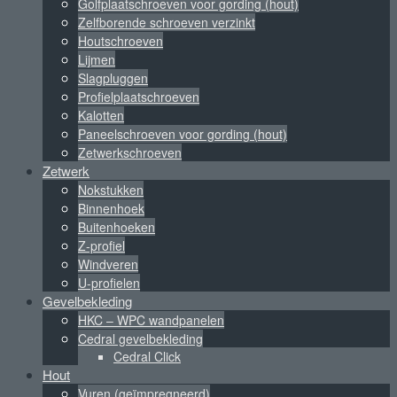
Golfplaatschroeven voor gording (hout)
Zelfborende schroeven verzinkt
Houtschroeven
Lijmen
Slagpluggen
Profielplaatschroeven
Kalotten
Paneelschroeven voor gording (hout)
Zetwerkschroeven
Zetwerk
Nokstukken
Binnenhoek
Buitenhoeken
Z-profiel
Windveren
U-profielen
Gevelbekleding
HKC – WPC wandpanelen
Cedral gevelbekleding
Cedral Click
Hout
Vuren (geïmpregneerd)