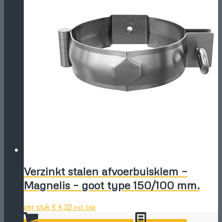
Verzinkt stalen afvoerbuisklem –
Magnelis – goot type 150/100 mm.
per stuk
€
4,32
incl. btw