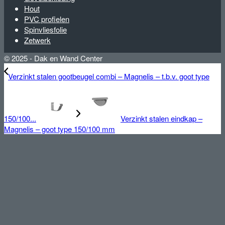
Hout
PVC profielen
Spinvliesfolie
Zetwerk
© 2025 - Dak en Wand Center
Verzinkt stalen gootbeugel combi – Magnelis – t.b.v. goot type
150/100...
Verzinkt stalen eindkap –
Magnelis – goot type 150/100 mm