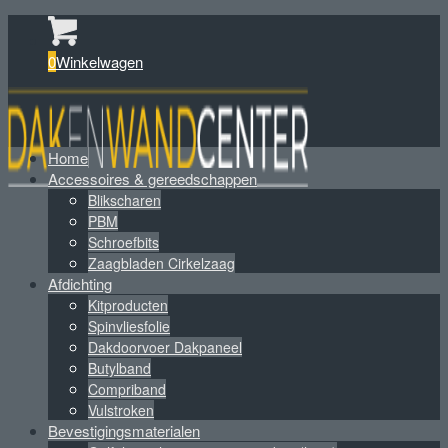
0
Winkelwagen
Home
Accessoires & gereedschappen
Blikscharen
PBM
Schroefbits
Zaagbladen Cirkelzaag
Afdichting
Kitproducten
Spinvliesfolie
Dakdoorvoer Dakpaneel
Butylband
Compriband
Vulstroken
Bevestigingsmaterialen