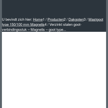
U bevindt zich hier:
Home
1
/
Producten
2
/
Dakgoten
3
/
Mastgoot
type 150/100 mm Magnelis
4
/
Verzinkt stalen goot-
verbindingsstuk – Magnelis – goot type...