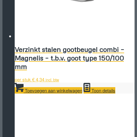
Verzinkt stalen gootbeugel combi –
Magnelis – t.b.v. goot type 150/100
mm
per stuk
€
4,34
incl. btw
Toevoegen aan winkelwagen
Toon details