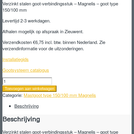
Verzinkt stalen goot-verbindingsstuk – Magnelis – goot type
150/100 mm
Levertijd 2-3 werkdagen.
Afhalen mogelijk op afspraak in Zieuwent.
Verzendkosten €6,75 incl. btw. binnen Nederland. Zie
verzendinformatie voor de uitzonderingen.
Installatiegids
Gootsysteem catalogus
Verzinkt
stalen
Toevoegen aan winkelwagen
goot-
Categorie:
Mastgoot type 150/100 mm Magnelis
verbindingsstuk
-
Beschrijving
Magnelis
Beschrijving
-
goot
type
Verzinkt stalen goot-verbindingsstuk – Magnelis – goot type