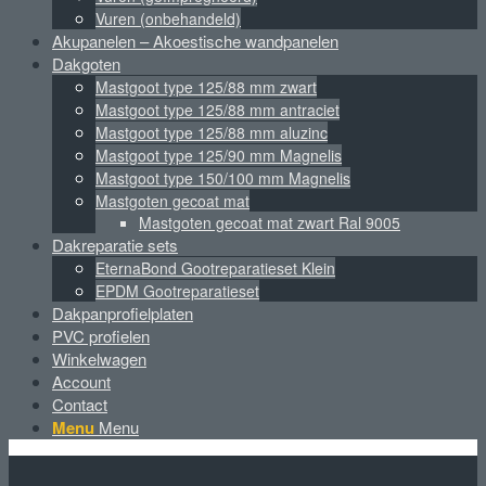
Vuren (onbehandeld)
Akupanelen – Akoestische wandpanelen
Dakgoten
Mastgoot type 125/88 mm zwart
Mastgoot type 125/88 mm antraciet
Mastgoot type 125/88 mm aluzinc
Mastgoot type 125/90 mm Magnelis
Mastgoot type 150/100 mm Magnelis
Mastgoten gecoat mat
Mastgoten gecoat mat zwart Ral 9005
Dakreparatie sets
EternaBond Gootreparatieset Klein
EPDM Gootreparatieset
Dakpanprofielplaten
PVC profielen
Winkelwagen
Account
Contact
Menu
Menu