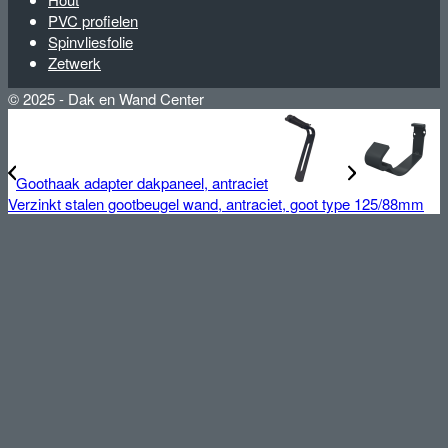
PVC profielen
Spinvliesfolie
Zetwerk
© 2025 - Dak en Wand Center
Goothaak adapter dakpaneel, antraciet
Verzinkt stalen gootbeugel wand, antraciet, goot type 125/88mm