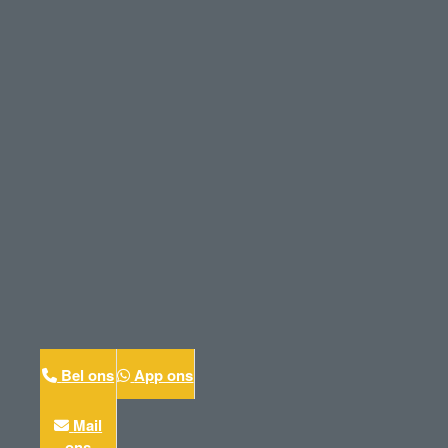
Bel ons
App ons
Mail
ons