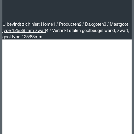
U bevindt zich hier:
Home
1
/
Producten
2
/
Dakgoten
3
/
Mastgoot
type 125/88 mm zwart
4
/
Verzinkt stalen gootbeugel wand, zwart,
goot type 125/88mm