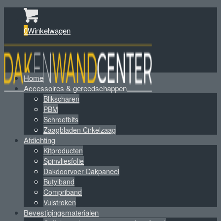
0
Winkelwagen
Home
Accessoires & gereedschappen
Blikscharen
PBM
Schroefbits
Zaagbladen Cirkelzaag
Afdichting
Kitproducten
Spinvliesfolie
Dakdoorvoer Dakpaneel
Butylband
Compriband
Vulstroken
Bevestigingsmaterialen