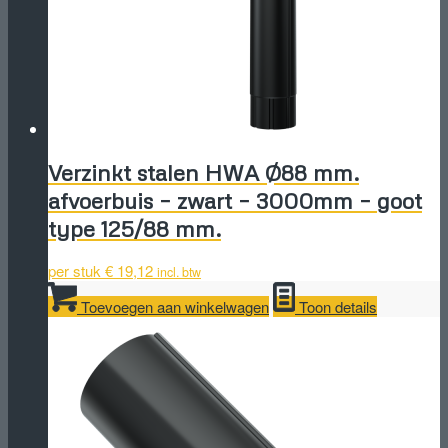
Verzinkt stalen HWA Ø88 mm.
afvoerbuis – zwart – 3000mm – goot
type 125/88 mm.
per stuk
€
19,12
incl. btw
Toevoegen aan winkelwagen
Toon details