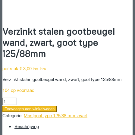
Verzinkt stalen gootbeugel
wand, zwart, goot type
125/88mm
per stuk
€
3,00
incl. btw
Verzinkt stalen gootbeugel wand, zwart, goot type 125/88mm
104 op voorraad
Verzinkt
stalen
Toevoegen aan winkelwagen
gootbeugel
Categorie:
Mastgoot type 125/88 mm zwart
wand,
zwart,
Beschrijving
goot