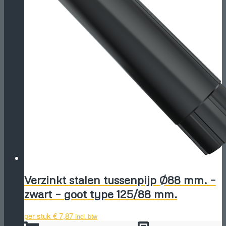
Verzinkt stalen tussenpijp Ø88 mm. –
zwart – goot type 125/88 mm.
per stuk
€
7,87
incl. btw