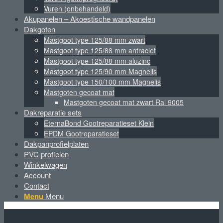
Vuren (onbehandeld)
Akupanelen – Akoestische wandpanelen
Dakgoten
Mastgoot type 125/88 mm zwart
Mastgoot type 125/88 mm antraciet
Mastgoot type 125/88 mm aluzinc
Mastgoot type 125/90 mm Magnelis
Mastgoot type 150/100 mm Magnelis
Mastgoten gecoat mat
Mastgoten gecoat mat zwart Ral 9005
Dakreparatie sets
EternaBond Gootreparatieset Klein
EPDM Gootreparatieset
Dakpanprofielplaten
PVC profielen
Winkelwagen
Account
Contact
Menu
Menu