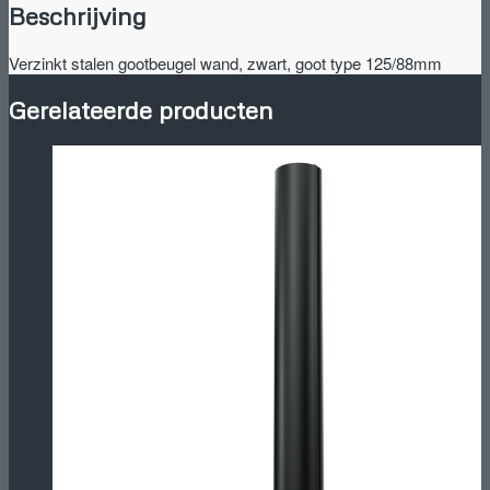
Beschrijving
type
125/88mm
aantal
Verzinkt stalen gootbeugel wand, zwart, goot type 125/88mm
Gerelateerde producten