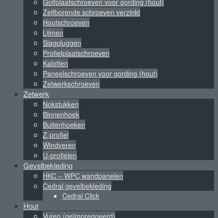
Golfplaatschroeven voor gording (hout)
Zelfborende schroeven verzinkt
Houtschroeven
Lijmen
Slagpluggen
Profielplaatschroeven
Kalotten
Paneelschroeven voor gording (hout)
Zetwerkschroeven
Zetwerk
Nokstukken
Binnenhoek
Buitenhoeken
Z-profiel
Windveren
U-profielen
Gevelbekleding
HKC – WPC wandpanelen
Cedral gevelbekleding
Cedral Click
Hout
Vuren (geïmpregneerd)