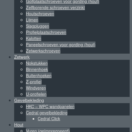
Golfplaatschroeven voor gording (hout)
Zelfborende schroeven verzinkt
Houtschroeven
Lijmen
Slagpluggen
Profielplaatschroeven
Kalotten
Paneelschroeven voor gording (hout)
Zetwerkschroeven
Zetwerk
Nokstukken
Binnenhoek
Buitenhoeken
Z-profiel
Windveren
U-profielen
Gevelbekleding
HKC – WPC wandpanelen
Cedral gevelbekleding
Cedral Click
Hout
Vuren (geïmpregneerd)