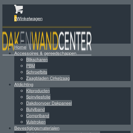
0
Winkelwagen
Home
Accessoires & gereedschappen
Blikscharen
PBM
Schroefbits
Zaagbladen Cirkelzaag
Afdichting
Kitproducten
Spinvliesfolie
Dakdoorvoer Dakpaneel
Butylband
Compriband
Vulstroken
Bevestigingsmaterialen