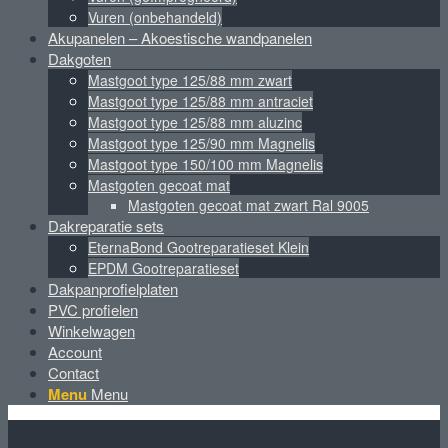
Vuren (onbehandeld)
Akupanelen – Akoestische wandpanelen
Dakgoten
Mastgoot type 125/88 mm zwart
Mastgoot type 125/88 mm antraciet
Mastgoot type 125/88 mm aluzinc
Mastgoot type 125/90 mm Magnelis
Mastgoot type 150/100 mm Magnelis
Mastgoten gecoat mat
Mastgoten gecoat mat zwart Ral 9005
Dakreparatie sets
EternaBond Gootreparatieset Klein
EPDM Gootreparatieset
Dakpanprofielplaten
PVC profielen
Winkelwagen
Account
Contact
Menu
Menu