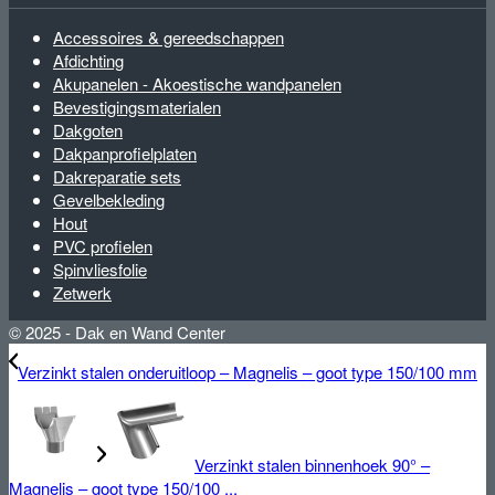
Accessoires & gereedschappen
Afdichting
Akupanelen - Akoestische wandpanelen
Bevestigingsmaterialen
Dakgoten
Dakpanprofielplaten
Dakreparatie sets
Gevelbekleding
Hout
PVC profielen
Spinvliesfolie
Zetwerk
© 2025 - Dak en Wand Center
Verzinkt stalen onderuitloop – Magnelis – goot type 150/100 mm
Verzinkt stalen binnenhoek 90° –
Magnelis – goot type 150/100 ...