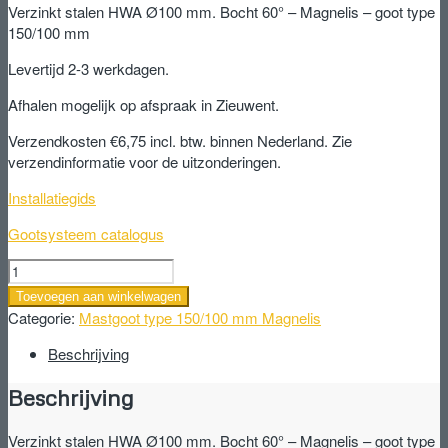
Verzinkt stalen HWA Ø100 mm. Bocht 60° – Magnelis – goot type
150/100 mm
Levertijd 2-3 werkdagen.
Afhalen mogelijk op afspraak in Zieuwent.
Verzendkosten €6,75 incl. btw. binnen Nederland. Zie
verzendinformatie voor de uitzonderingen.
Installatiegids
Gootsysteem catalogus
Verzinkt
stalen
Toevoegen aan winkelwagen
HWA
Categorie:
Mastgoot type 150/100 mm Magnelis
Ø100
mm.
Beschrijving
Bocht
Beschrijving
60°
-
Magnelis
Verzinkt stalen HWA Ø100 mm. Bocht 60° – Magnelis – goot type