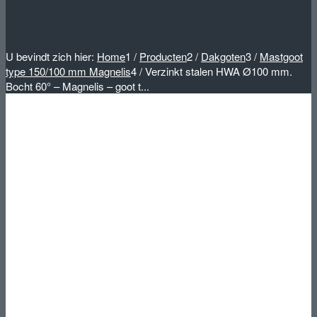
U bevindt zich hier:
Home
1
/
Producten
2
/
Dakgoten
3
/
Mastgoot
type 150/100 mm Magnelis
4
/
Verzinkt stalen HWA Ø100 mm.
Bocht 60° – Magnelis – goot t...