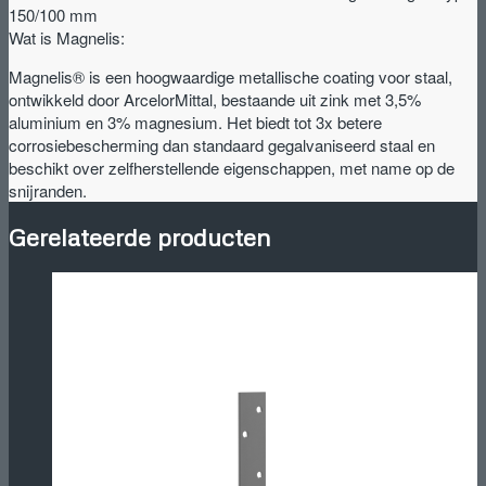
-
150/100 mm
goot
Wat is Magnelis:
type
Magnelis® is een hoogwaardige metallische coating voor staal,
150/100
ontwikkeld door ArcelorMittal, bestaande uit zink met 3,5%
mm
aluminium en 3% magnesium. Het biedt tot 3x betere
aantal
corrosiebescherming dan standaard gegalvaniseerd staal en
beschikt over zelfherstellende eigenschappen, met name op de
snijranden.
Gerelateerde producten