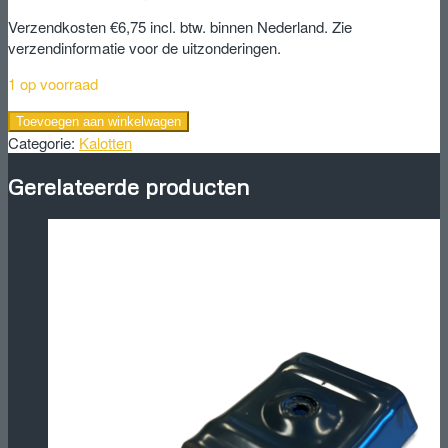
Verzendkosten €6,75 incl. btw. binnen Nederland. Zie
verzendinformatie voor de uitzonderingen.
1 op voorraad
Kalot
Toevoegen aan winkelwagen
blank
Categorie:
Kalotten
33.250.1000
aantal
Gerelateerde producten