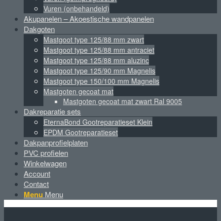
Vuren (onbehandeld)
Akupanelen – Akoestische wandpanelen
Dakgoten
Mastgoot type 125/88 mm zwart
Mastgoot type 125/88 mm antraciet
Mastgoot type 125/88 mm aluzinc
Mastgoot type 125/90 mm Magnelis
Mastgoot type 150/100 mm Magnelis
Mastgoten gecoat mat
Mastgoten gecoat mat zwart Ral 9005
Dakreparatie sets
EternaBond Gootreparatieset Klein
EPDM Gootreparatieset
Dakpanprofielplaten
PVC profielen
Winkelwagen
Account
Contact
Menu
Menu