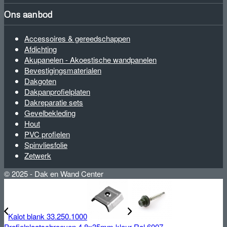
Ons aanbod
Accessoires & gereedschappen
Afdichting
Akupanelen - Akoestische wandpanelen
Bevestigingsmaterialen
Dakgoten
Dakpanprofielplaten
Dakreparatie sets
Gevelbekleding
Hout
PVC profielen
Spinvliesfolie
Zetwerk
© 2025 - Dak en Wand Center
Kalot blank 33.250.1000
Profielplaatschroeven 4.8x35mm kleur Ral 6007