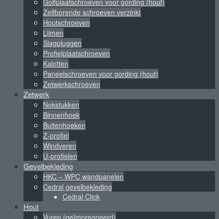
Golfplaatschroeven voor gording (hout)
Zelfborende schroeven verzinkt
Houtschroeven
Lijmen
Slagpluggen
Profielplaatschroeven
Kalotten
Paneelschroeven voor gording (hout)
Zetwerkschroeven
Zetwerk
Nokstukken
Binnenhoek
Buitenhoeken
Z-profiel
Windveren
U-profielen
Gevelbekleding
HKC – WPC wandpanelen
Cedral gevelbekleding
Cedral Click
Hout
Vuren (geïmpregneerd)