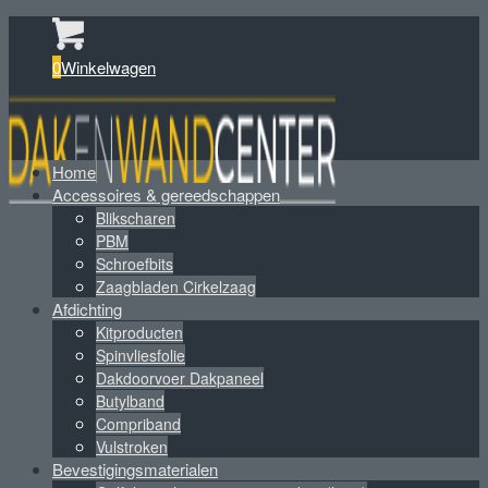
0
Winkelwagen
Home
Accessoires & gereedschappen
Blikscharen
PBM
Schroefbits
Zaagbladen Cirkelzaag
Afdichting
Kitproducten
Spinvliesfolie
Dakdoorvoer Dakpaneel
Butylband
Compriband
Vulstroken
Bevestigingsmaterialen