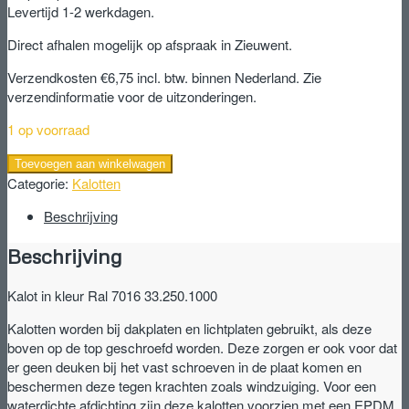
Levertijd 1-2 werkdagen.
Direct afhalen mogelijk op afspraak in Zieuwent.
Verzendkosten €6,75 incl. btw. binnen Nederland. Zie
verzendinformatie voor de uitzonderingen.
1 op voorraad
Kalot
Toevoegen aan winkelwagen
in
Categorie:
Kalotten
kleur
Beschrijving
Ral
7016
Beschrijving
33.250.1000
aantal
Kalot in kleur Ral 7016 33.250.1000
Kalotten worden bij dakplaten en lichtplaten gebruikt, als deze
boven op de top geschroefd worden. Deze zorgen er ook voor dat
er geen deuken bij het vast schroeven in de plaat komen en
beschermen deze tegen krachten zoals windzuiging. Voor een
waterdichte afdichting zijn deze kalotten voorzien met een EPDM