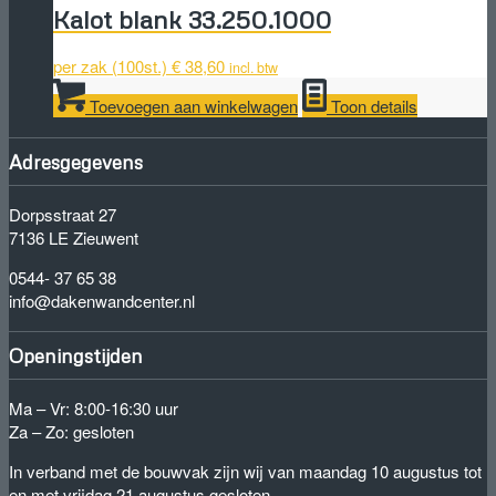
Kalot blank 33.250.1000
per zak (100st.)
€
38,60
incl. btw
Toevoegen aan winkelwagen
Toon details
Adresgegevens
Dorpsstraat 27
7136 LE Zieuwent
0544- 37 65 38
info@dakenwandcenter.nl
Openingstijden
Ma – Vr: 8:00-16:30 uur
Za – Zo: gesloten
In verband met de bouwvak zijn wij van maandag 10 augustus tot
en met vrijdag 21 augustus gesloten.