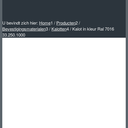
U bevindt zich hier:
Home
1
/
Producten
2
/
Bevestigingsmaterialen
3
/
Kalotten
4
/
Kalot in kleur Ral 7016
33.250.1000