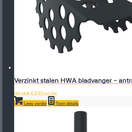
Verzinkt stalen HWA bladvanger – antr
per stuk
€
5,63
incl. btw
Lees verder
Toon details