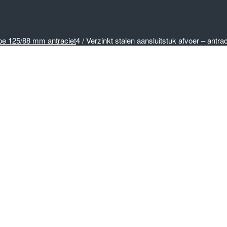
pe 125/88 mm antraciet
4
/
Verzinkt stalen aansluitstuk afvoer – antraci