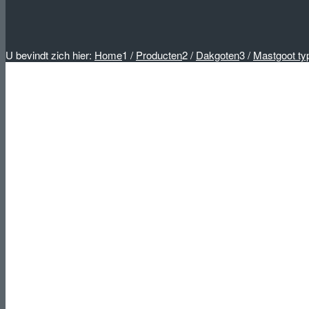
U bevindt zich hier:
Home
1
/
Producten
2
/
Dakgoten
3
/
Mastgoot ty