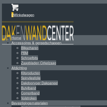
0
Winkelwagen
Home
Accessoires & gereedschappen
Blikscharen
PBM
Schroefbits
Zaagbladen Cirkelzaag
Afdichting
Kitproducten
Spinvliesfolie
Dakdoorvoer Dakpaneel
Butylband
Compriband
Vulstroken
Bevestigingsmaterialen