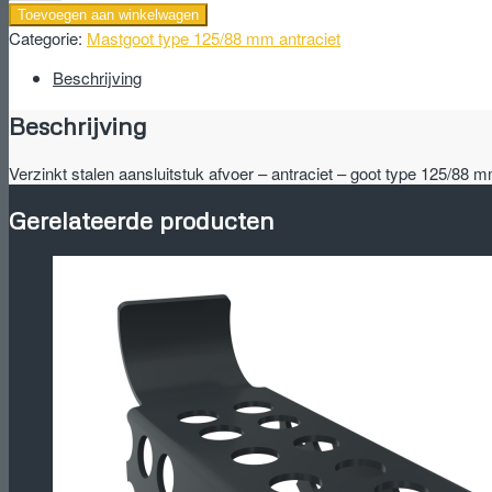
stalen
Toevoegen aan winkelwagen
aansluitstuk
Categorie:
Mastgoot type 125/88 mm antraciet
afvoer
-
Beschrijving
antraciet
Beschrijving
-
goot
type
Verzinkt stalen aansluitstuk afvoer – antraciet – goot type 125/88 
125/88
mm.
Gerelateerde producten
aantal