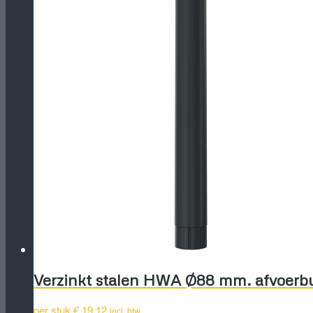
Verzinkt stalen HWA Ø88 mm. afvoerbu
per stuk
€
19,12
incl. btw