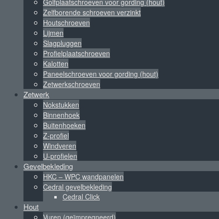
Golfplaatschroeven voor gording (hout)
Zelfborende schroeven verzinkt
Houtschroeven
Lijmen
Slagpluggen
Profielplaatschroeven
Kalotten
Paneelschroeven voor gording (hout)
Zetwerkschroeven
Zetwerk
Nokstukken
Binnenhoek
Buitenhoeken
Z-profiel
Windveren
U-profielen
Gevelbekleding
HKC – WPC wandpanelen
Cedral gevelbekleding
Cedral Click
Hout
Vuren (geïmpregneerd)