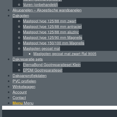
Vuren (onbehandeld)
Akupanelen – Akoestische wandpanelen
Dakgoten
Mastgoot type 125/88 mm zwart
Mastgoot type 125/88 mm antraciet
Mastgoot type 125/88 mm aluzinc
Mastgoot type 125/90 mm Magnelis
Mastgoot type 150/100 mm Magnelis
Mastgoten gecoat mat
Mastgoten gecoat mat zwart Ral 9005
Dakreparatie sets
EternaBond Gootreparatieset Klein
EPDM Gootreparatieset
Dakpanprofielplaten
PVC profielen
Winkelwagen
Account
Contact
Menu
Menu