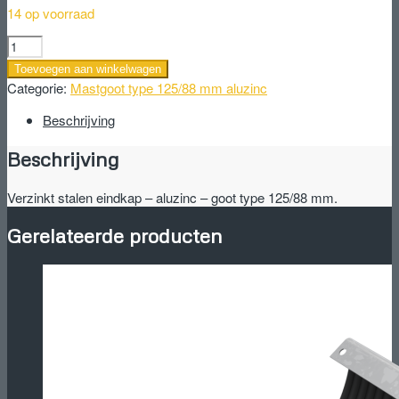
14 op voorraad
Verzinkt
stalen
Toevoegen aan winkelwagen
eindkap
Categorie:
Mastgoot type 125/88 mm aluzinc
-
aluzinc
Beschrijving
-
Beschrijving
goot
type
125/88
Verzinkt stalen eindkap – aluzinc – goot type 125/88 mm.
mm.
aantal
Gerelateerde producten