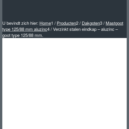
U bevindt zich hier:
Home
1
/
Producten
2
/
Dakgoten
3
/
Mastgoot
type 125/88 mm aluzinc
4
/
Verzinkt stalen eindkap – aluzinc –
goot type 125/88 mm.