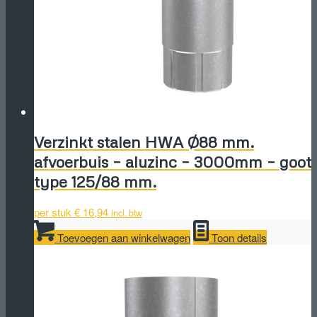
Verzinkt stalen HWA Ø88 mm.
afvoerbuis – aluzinc – 3000mm – goot
type 125/88 mm.
per stuk
€
16,94
incl. btw
Toevoegen aan winkelwagen
Toon details