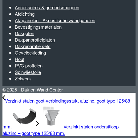
Accessoires & gereedschappen
Afdichting
Akupanelen - Akoestische wandpanelen
Bevestigingsmaterialen
Dakgoten
Dakpanprofielplaten
Dakreparatie sets
Gevelbekleding
Hout
PVC profielen
Spinvliesfolie
Zetwerk
© 2025 - Dak en Wand Center
Verzinkt stalen goot-verbindingsstuk, aluzinc, goot type 125/88
mm.
Verzinkt stalen onderuitloop –
aluzinc – goot type 125/88 mm.