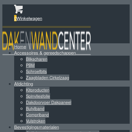
0
Winkelwagen
Home
Accessoires & gereedschappen
Blikscharen
PBM
Schroefbits
Zaagbladen Cirkelzaag
Afdichting
Kitproducten
Spinvliesfolie
Dakdoorvoer Dakpaneel
Butylband
Compriband
Vulstroken
Bevestigingsmaterialen