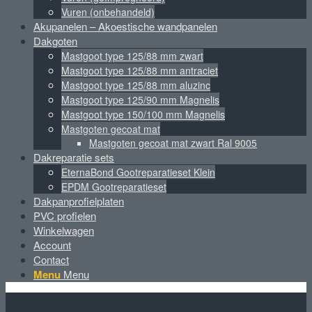
Vuren (onbehandeld)
Akupanelen – Akoestische wandpanelen
Dakgoten
Mastgoot type 125/88 mm zwart
Mastgoot type 125/88 mm antraciet
Mastgoot type 125/88 mm aluzinc
Mastgoot type 125/90 mm Magnelis
Mastgoot type 150/100 mm Magnelis
Mastgoten gecoat mat
Mastgoten gecoat mat zwart Ral 9005
Dakreparatie sets
EternaBond Gootreparatieset Klein
EPDM Gootreparatieset
Dakpanprofielplaten
PVC profielen
Winkelwagen
Account
Contact
Menu
Menu