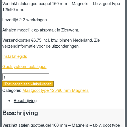
Verzinkt stalen gootbeugel 160 mm – Magnelis – t.b.v. goot type
125/90 mm.
Levertijd 2-3 werkdagen.
Afhalen mogelijk op afspraak in Zieuwent.
Verzendkosten €6,75 incl. btw. binnen Nederland. Zie
verzendinformatie voor de uitzonderingen.
Installatiegids
Gootsysteem catalogus
Verzinkt
stalen
Toevoegen aan winkelwagen
gootbeugel
Categorie:
Mastgoot type 125/90 mm Magnelis
160
mm
Beschrijving
-
Beschrijving
Magnelis
-
t.b.v.
Verzinkt stalen gootbeugel 160 mm – Magnelis – t.b.v. goot type