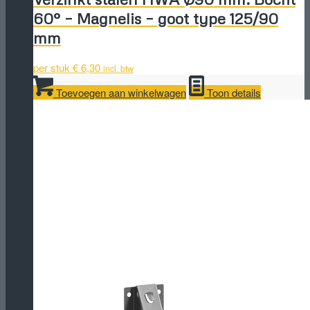
60° – Magnelis – goot type 125/90
mm
per stuk
€
6,30
incl. btw
Toevoegen aan winkelwagen
Toon details