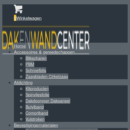
0
Winkelwagen
Home
Accessoires & gereedschappen
Blikscharen
PBM
Schroefbits
Zaagbladen Cirkelzaag
Afdichting
Kitproducten
Spinvliesfolie
Dakdoorvoer Dakpaneel
Butylband
Compriband
Vulstroken
Bevestigingsmaterialen