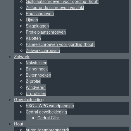
Golfplaatschroeven voor gording (hout)
Zelfborende schroeven verzinkt
Houtschroeven
Lijmen
Slagpluggen
Profielplaatschroeven
Kalotten
Paneelschroeven voor gording (hout)
Zetwerkschroeven
Zetwerk
Nokstukken
Binnenhoek
Buitenhoeken
Z-profiel
Windveren
U-profielen
Gevelbekleding
HKC – WPC wandpanelen
Cedral gevelbekleding
Cedral Click
Hout
Vuren (geïmpregneerd)