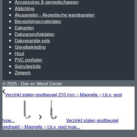
Accessoires & gereedschappen
Afdichting
Akupanelen - Akoestische wandpanelen
Bevestigingsmaterialen
Dakgoten
Dakpanprofielplaten
Dakreparatie sets
Gevelbekleding
Hout
PVC profielen
Spinvliesfolie
Zetwerk
© 2025 - Dak en Wand Center
Verzinkt stalen gootbeugel 210 mm – Magnelis – t.b.v. goot
type...
Verzinkt stalen gootbeugel
gedraaid – Magnelis – t.b.v. goot type...