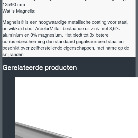
goot
125/90 mm
type
Wat is Magnelis:
125/90
Magnelis® is een hoogwaardige metallische coating voor staal,
mm
ontwikkeld door ArcelorMittal, bestaande uit zink met 3,5%
aantal
aluminium en 3% magnesium. Het biedt tot 3x betere
corrosiebescherming dan standaard gegalvaniseerd staal en
beschikt over zelfherstellende eigenschappen, met name op de
snijranden.
Gerelateerde producten