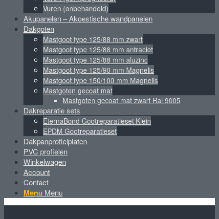
Vuren (onbehandeld)
Akupanelen – Akoestische wandpanelen
Dakgoten
Mastgoot type 125/88 mm zwart
Mastgoot type 125/88 mm antraciet
Mastgoot type 125/88 mm aluzinc
Mastgoot type 125/90 mm Magnelis
Mastgoot type 150/100 mm Magnelis
Mastgoten gecoat mat
Mastgoten gecoat mat zwart Ral 9005
Dakreparatie sets
EternaBond Gootreparatieset Klein
EPDM Gootreparatieset
Dakpanprofielplaten
PVC profielen
Winkelwagen
Account
Contact
Menu
Menu