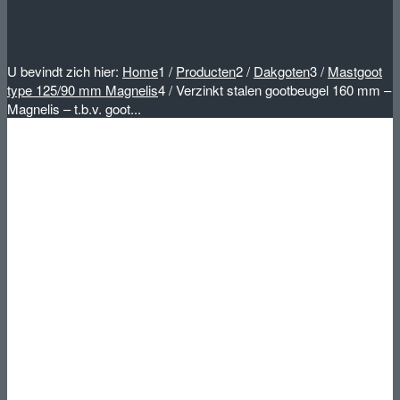
U bevindt zich hier:
Home
1
/
Producten
2
/
Dakgoten
3
/
Mastgoot
type 125/90 mm Magnelis
4
/
Verzinkt stalen gootbeugel 160 mm –
Magnelis – t.b.v. goot...