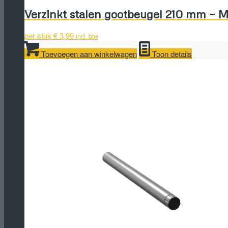
Verzinkt stalen gootbeugel 210 mm – M
per stuk
€
3,99
incl. btw
Toevoegen aan winkelwagen
Toon details