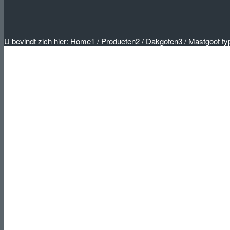
U bevindt zich hier:
Home
1
/
Producten
2
/
Dakgoten
3
/
Mastgoot ty