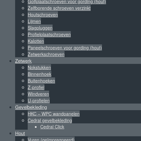
Golfplaatschroeven voor gording (hout)
Zelfborende schroeven verzinkt
Houtschroeven
Lijmen
Slagpluggen
Profielplaatschroeven
Kalotten
Paneelschroeven voor gording (hout)
Zetwerkschroeven
Zetwerk
Nokstukken
Binnenhoek
Buitenhoeken
Z-profiel
Windveren
U-profielen
Gevelbekleding
HKC – WPC wandpanelen
Cedral gevelbekleding
Cedral Click
Hout
Vuren (geïmpregneerd)