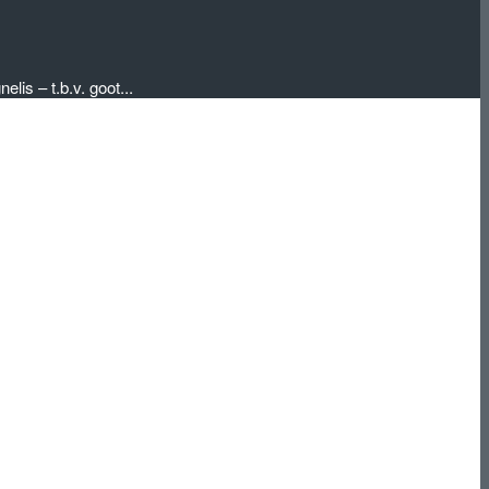
lis – t.b.v. goot...