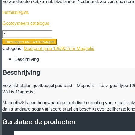
Verzendkosten €6,75 incl. btw. binnen Nederland. Zie verzendinform
Installatiegids
Gootsysteem catalogus
Verzinkt
stalen
Toevoegen aan winkelwagen
gootbeugel
Categorie:
Mastgoot type 125/90 mm Magnelis
gedraaid
-
Beschrijving
Magnelis
Beschrijving
-
t.b.v.
goot
Verzinkt stalen gootbeugel gedraaid – Magnelis – t.b.v. goot type 
type
Wat is Magnelis:
125/90
Magnelis® is een hoogwaardige metallische coating voor staal, ont
mm
dan standaard gegalvaniseerd staal en beschikt over zelfherstelle
aantal
Gerelateerde producten