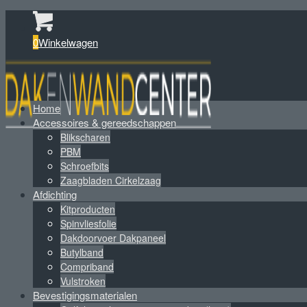
0
Winkelwagen
Home
Accessoires & gereedschappen
Blikscharen
PBM
Schroefbits
Zaagbladen Cirkelzaag
Afdichting
Kitproducten
Spinvliesfolie
Dakdoorvoer Dakpaneel
Butylband
Compriband
Vulstroken
Bevestigingsmaterialen