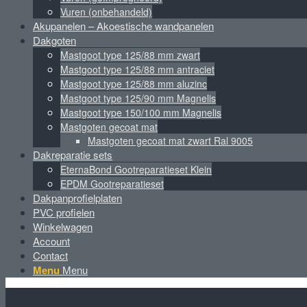
Vuren (onbehandeld)
Akupanelen – Akoestische wandpanelen
Dakgoten
Mastgoot type 125/88 mm zwart
Mastgoot type 125/88 mm antraciet
Mastgoot type 125/88 mm aluzinc
Mastgoot type 125/90 mm Magnelis
Mastgoot type 150/100 mm Magnelis
Mastgoten gecoat mat
Mastgoten gecoat mat zwart Ral 9005
Dakreparatie sets
EternaBond Gootreparatieset Klein
EPDM Gootreparatieset
Dakpanprofielplaten
PVC profielen
Winkelwagen
Account
Contact
Menu
Menu