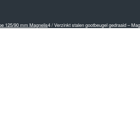
pe 125/90 mm Magnelis
4
/
Verzinkt stalen gootbeugel gedraaid – Magne