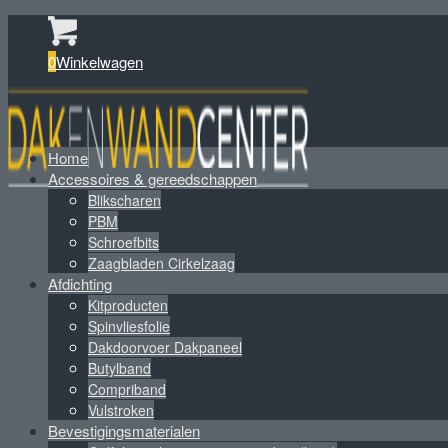
0
Winkelwagen
Home
Accessoires & gereedschappen
Blikscharen
PBM
Schroefbits
Zaagbladen Cirkelzaag
Afdichting
Kitproducten
Spinvliesfolie
Dakdoorvoer Dakpaneel
Butylband
Compriband
Vulstroken
Bevestigingsmaterialen