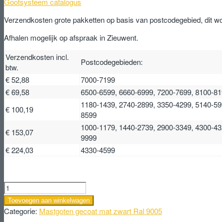
Gootsysteem catalogus
Verzendkosten grote pakketten op basis van postcodegebied, dit w
Afhalen mogelijk op afspraak in Zieuwent.
Verzendkosten incl.
Postcodegebieden:
btw.
€ 52,88
7000-7199
€ 69,58
6500-6599, 6660-6999, 7200-7699, 8100-8
1180-1439, 2740-2899, 3350-4299, 5140-59
€ 100,19
8599
1000-1179, 1440-2739, 2900-3349, 4300-43
€ 153,07
9999
€ 224,03
4330-4599
Verzinkt
stalen
Toevoegen aan winkelwagen
HWA
Categorie:
Mastgoten gecoat mat zwart Ral 9005
Ø90