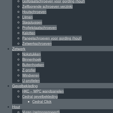
Golfplaatschroeven voor gording (hout)
Zelfborende schroeven verzinkt
Houtschroeven
Lijmen
Slagpluggen
Profielplaatschroeven
Kalotten
Paneelschroeven voor gording (hout)
Zetwerkschroeven
Zetwerk
Nokstukken
Binnenhoek
Buitenhoeken
Z-profiel
Windveren
U-profielen
Gevelbekleding
HKC – WPC wandpanelen
Cedral gevelbekleding
Cedral Click
Hout
Vuren (geïmpregneerd)