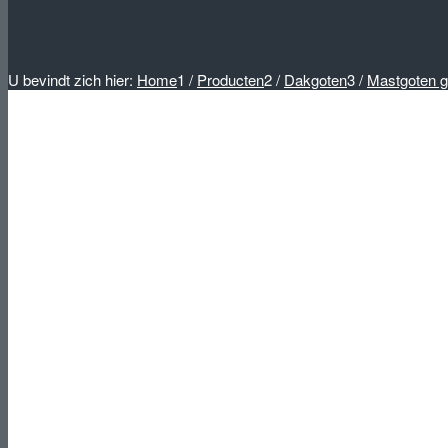
U bevindt zich hier:
Home
1
/
Producten
2
/
Dakgoten
3
/
Mastgoten g