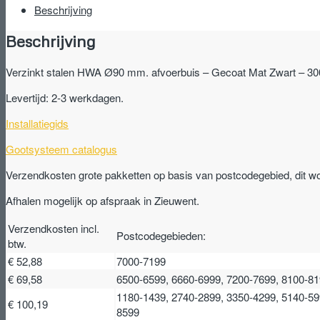
mm.
Beschrijving
afvoerbuis
Beschrijving
-
Gecoat
Mat
Verzinkt stalen HWA Ø90 mm. afvoerbuis – Gecoat Mat Zwart – 
Zwart
Levertijd: 2-3 werkdagen.
-
3000mm
Installatiegids
-
goot
Gootsysteem catalogus
125/90
mm
Verzendkosten grote pakketten op basis van postcodegebied, dit w
aantal
Afhalen mogelijk op afspraak in Zieuwent.
Verzendkosten incl.
Postcodegebieden:
btw.
€ 52,88
7000-7199
€ 69,58
6500-6599, 6660-6999, 7200-7699, 8100-8
1180-1439, 2740-2899, 3350-4299, 5140-59
€ 100,19
8599