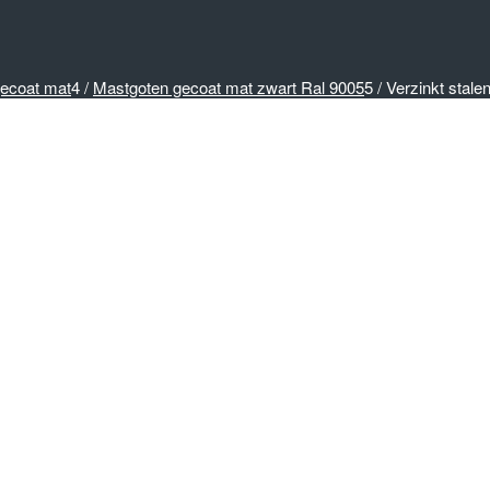
ecoat mat
4
/
Mastgoten gecoat mat zwart Ral 9005
5
/
Verzinkt stal