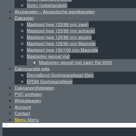
Vuren (onbehandeld)
Akupanelen – Akoestische wandpanelen
Dakgoten
Mastgoot type 125/88 mm zwart
Mastgoot type 125/88 mm antraciet
Mastgoot type 125/88 mm aluzinc
Mastgoot type 125/90 mm Magnelis
Mastgoot type 150/100 mm Magnelis
Mastgoten gecoat mat
Mastgoten gecoat mat zwart Ral 9005
Dakreparatie sets
EternaBond Gootreparatieset Klein
EPDM Gootreparatieset
Dakpanprofielplaten
PVC profielen
Winkelwagen
Account
Contact
Menu
Menu