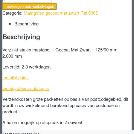
stalen
Toevoegen aan winkelwagen
mastgoot
Categorie:
Mastgoten gecoat mat zwart Ral 9005
-
Gecoat
Beschrijving
Mat
Beschrijving
Zwart
-
125/90
Verzinkt stalen mastgoot – Gecoat Mat Zwart – 125/90 mm –
mm
2.000 mm
-
Levertijd: 2-3 werkdagen.
2.000
mm
Installatiegids
aantal
Gootsysteem catalogus
Verzendkosten grote pakketten op basis van postcodegebied, dit
wordt in uw winkelmand berekend op basis van postcode en
product.
Afhalen mogelijk op afspraak in Zieuwent.
Verzendkosten incl.