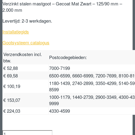
Verzinkt stalen mastgoot – Gecoat Mat Zwart – 125/90 mm –
2.000 mm
Levertijd: 2-3 werkdagen.
Installatiegids
Gootsysteem catalogus
Verzendkosten incl.
Postcodegebieden:
btw.
€ 52,88
7000-7199
€ 69,58
6500-6599, 6660-6999, 7200-7699, 8100-8
1180-1439, 2740-2899, 3350-4299, 5140-59
€ 100,19
8599
1000-1179, 1440-2739, 2900-3349, 4300-43
€ 153,07
9999
€ 224,03
4330-4599
Verzinkt