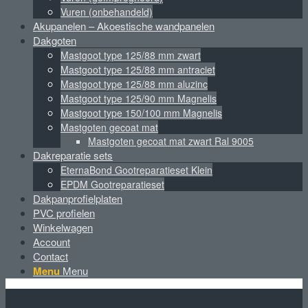
Vuren (onbehandeld)
Akupanelen – Akoestische wandpanelen
Dakgoten
Mastgoot type 125/88 mm zwart
Mastgoot type 125/88 mm antraciet
Mastgoot type 125/88 mm aluzinc
Mastgoot type 125/90 mm Magnelis
Mastgoot type 150/100 mm Magnelis
Mastgoten gecoat mat
Mastgoten gecoat mat zwart Ral 9005
Dakreparatie sets
EternaBond Gootreparatieset Klein
EPDM Gootreparatieset
Dakpanprofielplaten
PVC profielen
Winkelwagen
Account
Contact
Menu
Menu