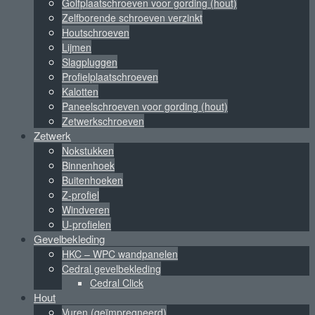
Golfplaatschroeven voor gording (hout)
Zelfborende schroeven verzinkt
Houtschroeven
Lijmen
Slagpluggen
Profielplaatschroeven
Kalotten
Paneelschroeven voor gording (hout)
Zetwerkschroeven
Zetwerk
Nokstukken
Binnenhoek
Buitenhoeken
Z-profiel
Windveren
U-profielen
Gevelbekleding
HKC – WPC wandpanelen
Cedral gevelbekleding
Cedral Click
Hout
Vuren (geïmpregneerd)