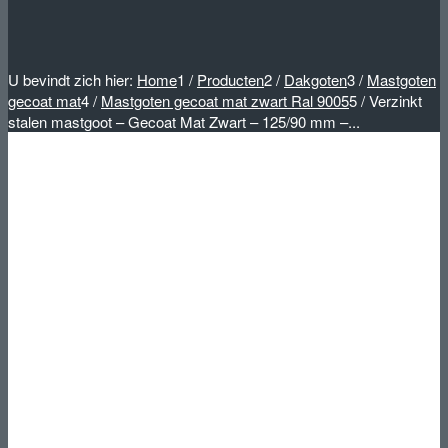
U bevindt zich hier:
Home
1
/
Producten
2
/
Dakgoten
3
/
Mastgoten
gecoat mat
4
/
Mastgoten gecoat mat zwart Ral 9005
5
/
Verzinkt
stalen mastgoot – Gecoat Mat Zwart – 125/90 mm –...