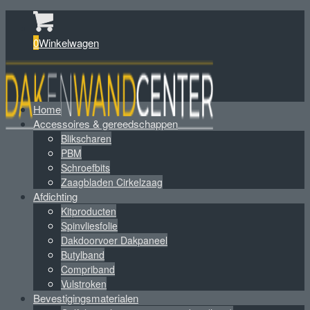
0
Winkelwagen
Home
Accessoires & gereedschappen
Blikscharen
PBM
Schroefbits
Zaagbladen Cirkelzaag
Afdichting
Kitproducten
Spinvliesfolie
Dakdoorvoer Dakpaneel
Butylband
Compriband
Vulstroken
Bevestigingsmaterialen