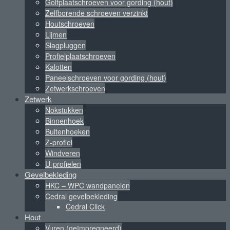
Golfplaatschroeven voor gording (hout)
Zelfborende schroeven verzinkt
Houtschroeven
Lijmen
Slagpluggen
Profielplaatschroeven
Kalotten
Paneelschroeven voor gording (hout)
Zetwerkschroeven
Zetwerk
Nokstukken
Binnenhoek
Buitenhoeken
Z-profiel
Windveren
U-profielen
Gevelbekleding
HKC – WPC wandpanelen
Cedral gevelbekleding
Cedral Click
Hout
Vuren (geïmpregneerd)