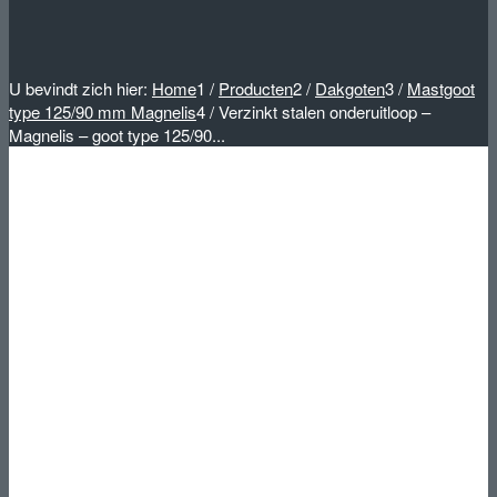
U bevindt zich hier:
Home
1
/
Producten
2
/
Dakgoten
3
/
Mastgoot
type 125/90 mm Magnelis
4
/
Verzinkt stalen onderuitloop –
Magnelis – goot type 125/90...