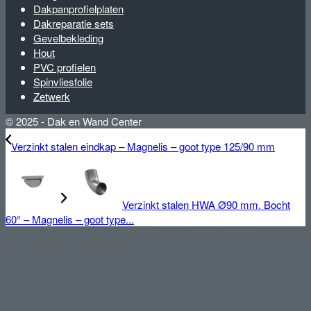
Dakpanprofielplaten
Dakreparatie sets
Gevelbekleding
Hout
PVC profielen
Spinvliesfolie
Zetwerk
© 2025 - Dak en Wand Center
Verzinkt stalen eindkap – Magnelis – goot type 125/90 mm
Verzinkt stalen HWA Ø90 mm. Bocht
60° – Magnelis – goot type...