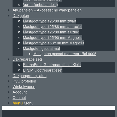
Vuren (onbehandeld)
Akupanelen – Akoestische wandpanelen
Dakgoten
Mastgoot type 125/88 mm zwart
Mastgoot type 125/88 mm antraciet
Mastgoot type 125/88 mm aluzinc
Mastgoot type 125/90 mm Magnelis
Mastgoot type 150/100 mm Magnelis
Mastgoten gecoat mat
Mastgoten gecoat mat zwart Ral 9005
Dakreparatie sets
EternaBond Gootreparatieset Klein
EPDM Gootreparatieset
Dakpanprofielplaten
PVC profielen
Winkelwagen
Account
Contact
Menu
Menu