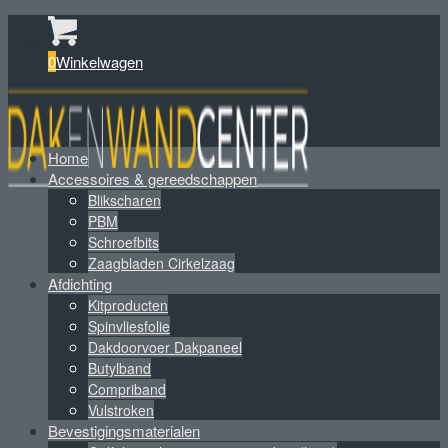
0
Winkelwagen
Home
Accessoires & gereedschappen
Blikscharen
PBM
Schroefbits
Zaagbladen Cirkelzaag
Afdichting
Kitproducten
Spinvliesfolie
Dakdoorvoer Dakpaneel
Butylband
Compriband
Vulstroken
Bevestigingsmaterialen