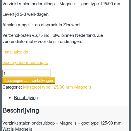
Verzinkt stalen onderuitloop – Magnelis – goot type 125/90 mm.
Levertijd 2-3 werkdagen.
Afhalen mogelijk op afspraak in Zieuwent.
Verzendkosten €6,75 incl. btw. binnen Nederland. Zie
verzendinformatie voor de uitzonderingen.
Installatiegids
Gootsysteem catalogus
Verzinkt
stalen
Toevoegen aan winkelwagen
onderuitloop
Categorie:
Mastgoot type 125/90 mm Magnelis
-
Magnelis
Beschrijving
-
Beschrijving
goot
type
125/90
Verzinkt stalen onderuitloop – Magnelis – goot type 125/90 mm
mm
Wat is Magnelis: