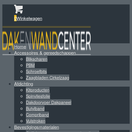
0
Winkelwagen
Home
Accessoires & gereedschappen
Blikscharen
PBM
Schroefbits
Zaagbladen Cirkelzaag
Afdichting
Kitproducten
Spinvliesfolie
Dakdoorvoer Dakpaneel
Butylband
Compriband
Vulstroken
Bevestigingsmaterialen