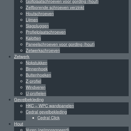
Golfplaatschroeven voor gording (hout)
Zelfborende schroeven verzinkt
Houtschroeven
Lijmen
Slagpluggen
Profielplaatschroeven
Kalotten
Paneelschroeven voor gording (hout)
Zetwerkschroeven
Zetwerk
Nokstukken
Binnenhoek
Buitenhoeken
Z-profiel
Windveren
U-profielen
Gevelbekleding
HKC – WPC wandpanelen
Cedral gevelbekleding
Cedral Click
Hout
Vuren (geïmpregneerd)