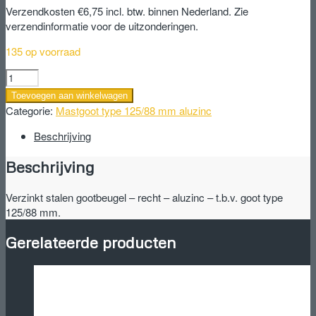
Verzendkosten €6,75 incl. btw. binnen Nederland. Zie
verzendinformatie voor de uitzonderingen.
135 op voorraad
Verzinkt
stalen
Toevoegen aan winkelwagen
gootbeugel
Categorie:
Mastgoot type 125/88 mm aluzinc
-
recht
Beschrijving
-
Beschrijving
aluzinc
-
t.b.v.
Verzinkt stalen gootbeugel – recht – aluzinc – t.b.v. goot type
goot
125/88 mm.
type
125/88
Gerelateerde producten
mm.
aantal