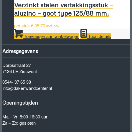
Verzinkt stalen vertakkingsstuk –
aluzinc – goot type 125/88 mm.
per stuk
€
35,70
incl. btw
Toevoegen aan winkelwagen
Toon details
Adresgegevens
Dorpsstraat 27
7136 LE Zieuwent
0544- 37 65 38
info@dakenwandcenter.nl
Openingstijden
Ma – Vr: 8:00-16:30 uur
Za – Zo: gesloten