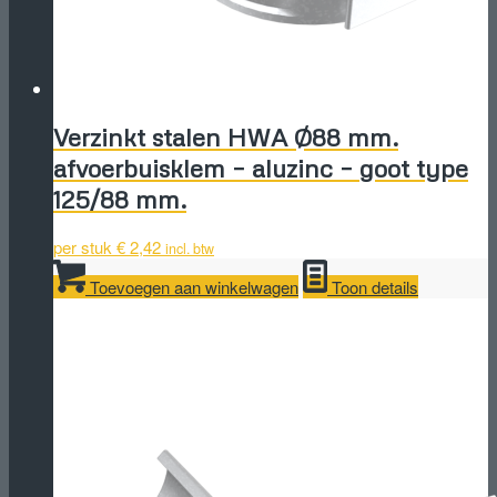
Verzinkt stalen HWA Ø88 mm.
afvoerbuisklem – aluzinc – goot type
125/88 mm.
per stuk
€
2,42
incl. btw
Toevoegen aan winkelwagen
Toon details