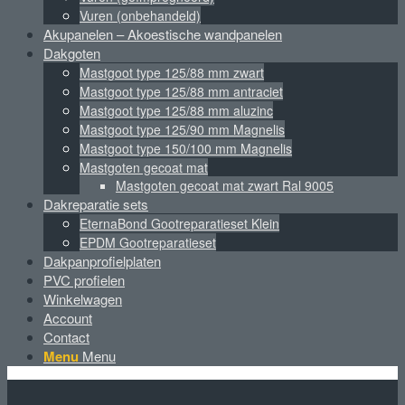
Vuren (onbehandeld)
Akupanelen – Akoestische wandpanelen
Dakgoten
Mastgoot type 125/88 mm zwart
Mastgoot type 125/88 mm antraciet
Mastgoot type 125/88 mm aluzinc
Mastgoot type 125/90 mm Magnelis
Mastgoot type 150/100 mm Magnelis
Mastgoten gecoat mat
Mastgoten gecoat mat zwart Ral 9005
Dakreparatie sets
EternaBond Gootreparatieset Klein
EPDM Gootreparatieset
Dakpanprofielplaten
PVC profielen
Winkelwagen
Account
Contact
Menu
Menu