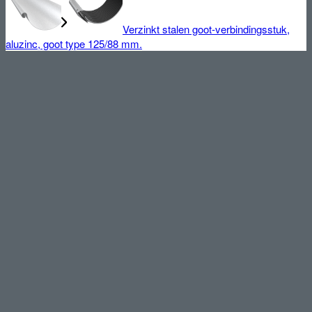
Verzinkt stalen goot-verbindingsstuk,
aluzinc, goot type 125/88 mm.