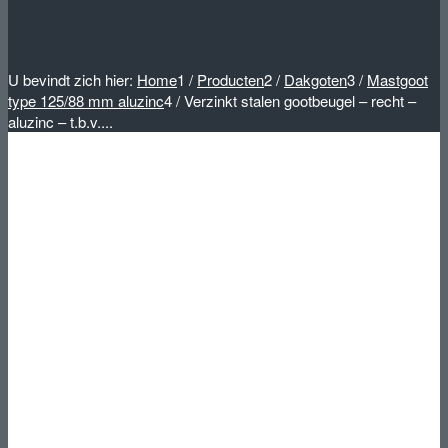
U bevindt zich hier:
Home
1
/
Producten
2
/
Dakgoten
3
/
Mastgoot
type 125/88 mm aluzinc
4
/
Verzinkt stalen gootbeugel – recht –
aluzinc – t.b.v....