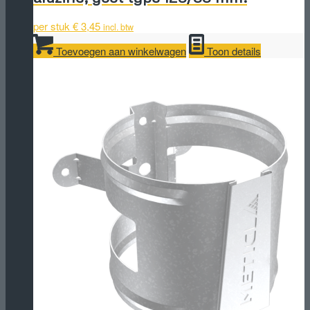
per stuk
€
3,45
incl. btw
Toevoegen aan winkelwagen
Toon details