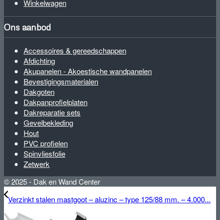
Winkelwagen
Ons aanbod
Accessoires & gereedschappen
Afdichting
Akupanelen - Akoestische wandpanelen
Bevestigingsmaterialen
Dakgoten
Dakpanprofielplaten
Dakreparatie sets
Gevelbekleding
Hout
PVC profielen
Spinvliesfolie
Zetwerk
© 2025 - Dak en Wand Center
Verzinkt stalen mastgoot – aluzinc – type 125/88 mm. – 4.000...