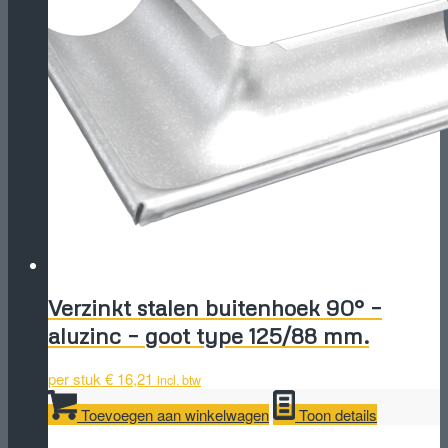
Verzinkt stalen buitenhoek 90° –
aluzinc – goot type 125/88 mm.
per stuk
€
16,21
incl. btw
Toevoegen aan winkelwagen
Toon details